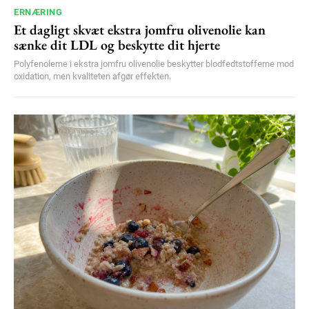
ERNÆRING
Et dagligt skvæt ekstra jomfru olivenolie kan
sænke dit LDL og beskytte dit hjerte
Polyfenolerne i ekstra jomfru olivenolie beskytter blodfedtstofferne mod
oxidation, men kvaliteten afgør effekten.