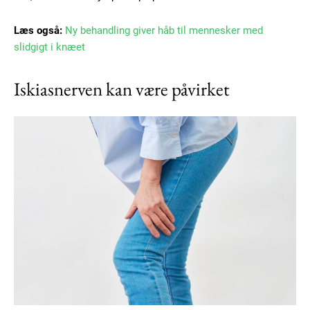
Læs også:
Ny behandling giver håb til mennesker med
slidgigt i knæet
Iskiasnerven kan være påvirket
Subscription Plans
Free limited access
Gratis
/ forever
Etiam est nibh, lobortis sit
Praesent euismod ac