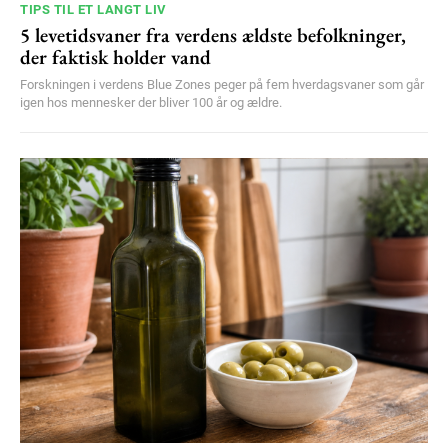
TIPS TIL ET LANGT LIV
5 levetidsvaner fra verdens ældste befolkninger,
der faktisk holder vand
Forskningen i verdens Blue Zones peger på fem hverdagsvaner som går
igen hos mennesker der bliver 100 år og ældre.