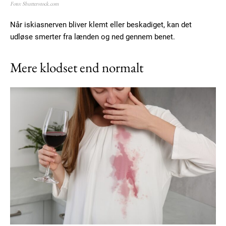
Ut mollis pellentesque tortor
Foto: Shutterstock.com
Nullam eu erat condimentum
Når iskiasnerven bliver klemt eller beskadiget, kan det
Donec quis est ac felis
udløse smerter fra lænden og ned gennem benet.
Orci varius natoque dolor
Mere klodset end normalt
Member full access
100
DKK
/ year
Etiam est nibh, lobortis sit
Praesent euismod ac