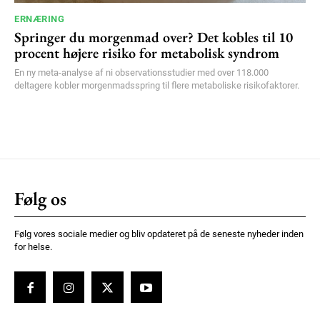
ERNÆRING
Springer du morgenmad over? Det kobles til 10
procent højere risiko for metabolisk syndrom
En ny meta-analyse af ni observationsstudier med over 118.000
deltagere kobler morgenmadsspring til flere metaboliske risikofaktorer.
Følg os
Følg vores sociale medier og bliv opdateret på de seneste nyheder inden
for helse.