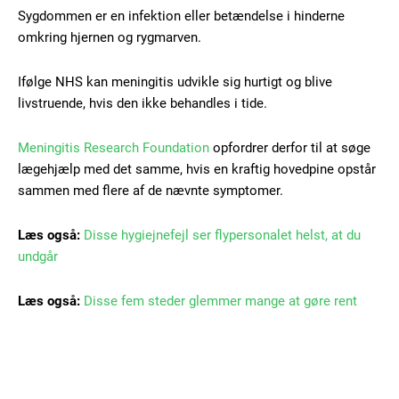
Sygdommen er en infektion eller betændelse i hinderne
Free limited access
omkring hjernen og rygmarven.
Gratis
Ifølge NHS kan meningitis udvikle sig hurtigt og blive
/ forever
livstruende, hvis den ikke behandles i tide.
Meningitis Research Foundation
opfordrer derfor til at søge
Etiam est nibh, lobortis sit
lægehjælp med det samme, hvis en kraftig hovedpine opstår
Praesent euismod ac
sammen med flere af de nævnte symptomer.
Ut mollis pellentesque tortor
Nullam eu erat condimentum
Læs også:
Disse hygiejnefejl ser flypersonalet helst, at du
Donec quis est ac felis
undgår
Orci varius natoque dolor
Læs også:
Disse fem steder glemmer mange at gøre rent