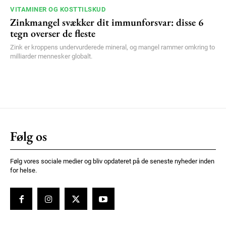
VITAMINER OG KOSTTILSKUD
Zinkmangel svækker dit immunforsvar: disse 6
tegn overser de fleste
Zink er kroppens undervurderede mineral, og mangel rammer omkring to
milliarder mennesker globalt.
Følg os
Følg vores sociale medier og bliv opdateret på de seneste nyheder inden
for helse.