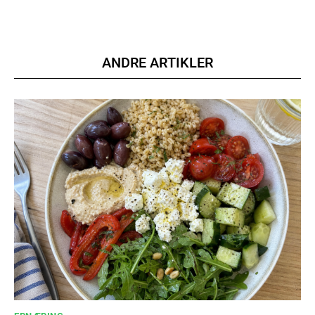
Member full access
100
DKK
ANDRE ARTIKLER
/ year
Etiam est nibh, lobortis sit
Praesent euismod ac
Ut mollis pellentesque tortor
Nullam eu erat condimentum
Donec quis est ac felis
Orci varius natoque dolor
YEARLY PRICING
MONTHLY PRICING