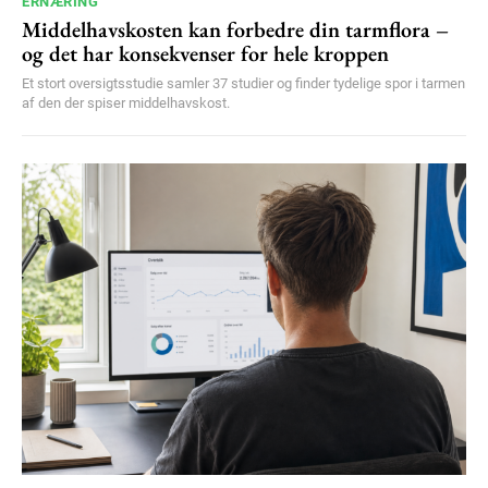
ERNÆRING
Middelhavskosten kan forbedre din tarmflora –
og det har konsekvenser for hele kroppen
Et stort oversigtsstudie samler 37 studier og finder tydelige spor i tarmen
af den der spiser middelhavskost.