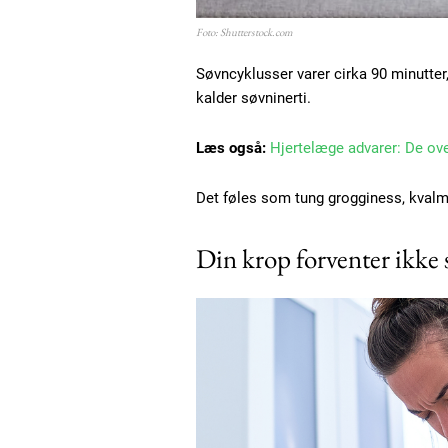
Foto: Shutterstock.com
Søvncyklusser varer cirka 90 minutter, 
kalder søvninerti.
Læs også:
Hjertelæge advarer: De ov
Det føles som tung grogginess, kvalme 
Din krop forventer ikke
Free limited access
Gratis
/ forever