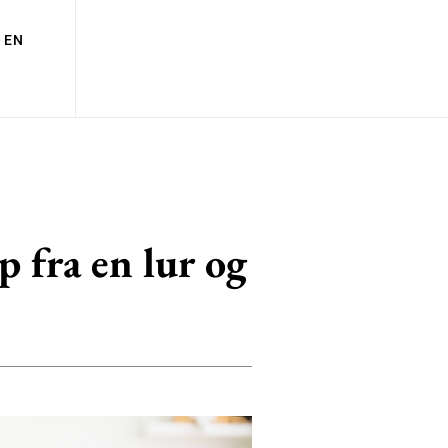
EN
p fra en lur og
5