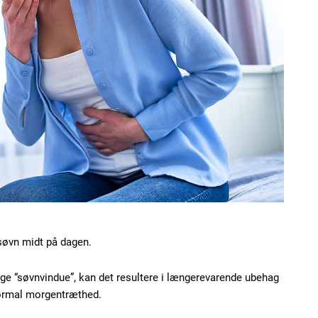
Etiam est nibh, loborti
Praesent euismod ac
Ut mollis pellentesque
Nullam eu erat condi
Donec quis est ac feli
Orci varius natoque do
YEARLY PRICI
 søvn midt på dagen.
ge “søvnvindue”, kan det resultere i længerevarende ubehag
ormal morgentræthed.