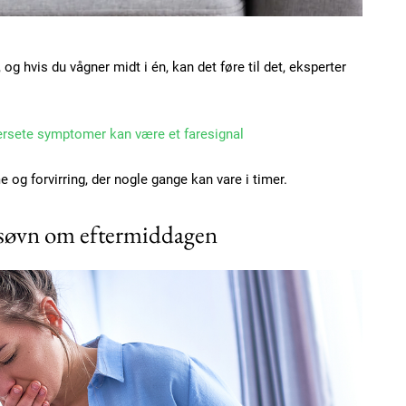
og hvis du vågner midt i én, kan det føre til det, eksperter
Subscription Plans
ersete symptomer kan være et faresignal
og forvirring, der nogle gange kan vare i timer.
 søvn om eftermiddagen
Member full ac
100
DK