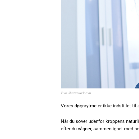
Etiam est nibh, lobortis sit
Praesent euismod ac
Ut mollis pellentesque tortor
Nullam eu erat condimentum
Donec quis est ac felis
Orci varius natoque dolor
Foto: Shutterstock.com
Vores døgnrytme er ikke indstillet til
Når du sover udenfor kroppens naturli
efter du vågner, sammenlignet med n