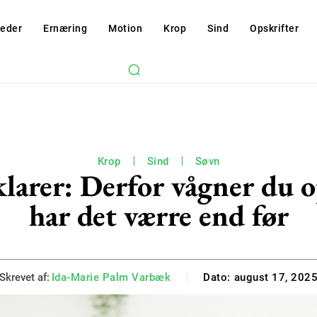
eder
Ernæring
Motion
Krop
Sind
Opskrifter
Krop
Sind
Søvn
larer: Derfor vågner du o
har det værre end før
Skrevet af:
Ida-Marie Palm Varbæk
Dato:
august 17, 202