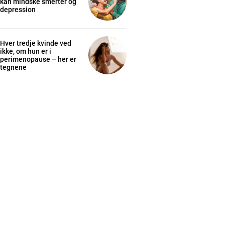
kan mindske smerter og
depression
Hver tredje kvinde ved
ikke, om hun er i
perimenopause – her er
tegnene
cess
K
/ year
s sit