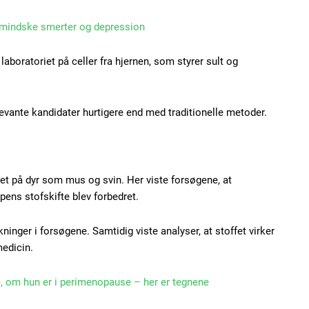
Praesent euismod ac
Ut mollis pellentesque
 mindske smerter og depression
Nullam eu erat condi
laboratoriet på celler fra hjernen, som styrer sult og
Donec quis est ac feli
Orci varius natoque do
levante kandidater hurtigere end med traditionelle metoder.
YEARLY PRICI
tet på dyr som mus og svin. Her viste forsøgene, at
pens stofskifte blev forbedret.
kninger i forsøgene. Samtidig viste analyser, at stoffet virker
edicin.
e, om hun er i perimenopause – her er tegnene