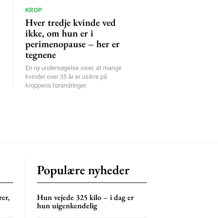
KROP
Hver tredje kvinde ved
ikke, om hun er i
perimenopause – her er
tegnene
En ny undersøgelse viser, at mange
kvinder over 35 år er usikre på
kroppens forandringer.
Populære nyheder
er,
Hun vejede 325 kilo – i dag er
hun uigenkendelig