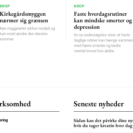
KROP
KROP
Kirkegårdsmyggen
Faste hverdagsrutiner
nærmer sig grænsen
kan mindske smerter og
depression
Nye myggearter rykker nordpå og
kan snart ændre den danske
En ny undersøgelse viser, at faste
sommer.
daglige rutiner kan hænge sammen
med færre smerter og bedre
mental trivsel hos ældre.
rksomhed
Seneste nyheder
Sådan kan det påvirke dine nyr
ring
hvis du tager kreatin hver dag