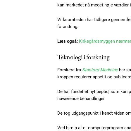
kan markedet nå meget høje værdier i 
Virksomheden har tidligere gennemført 
forandring.
Læs også:
Kirkegårdsmyggen nærmer
Teknologi i forskning
Forskere fra
Stanford Medicine
har sa
Free limited access
kroppen regulerer appetit og publicere
De har fundet et nyt peptid, som kan p
Gratis
nuværende behandlinger.
/ forever
De tog udgangspunkt i kendt viden om
Etiam est nibh, lobortis sit
Ved hjælp af et computerprogram anal