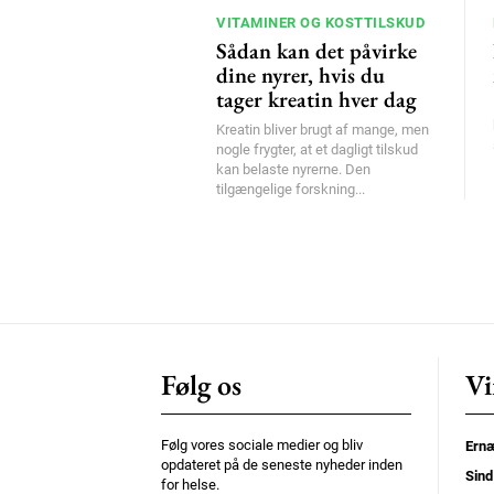
VITAMINER OG KOSTTILSKUD
Sådan kan det påvirke
dine nyrer, hvis du
tager kreatin hver dag
Kreatin bliver brugt af mange, men
nogle frygter, at et dagligt tilskud
kan belaste nyrerne. Den
tilgængelige forskning...
Følg os
Vi
Følg vores sociale medier og bliv
Ernæ
opdateret på de seneste nyheder inden
Sind
for helse.