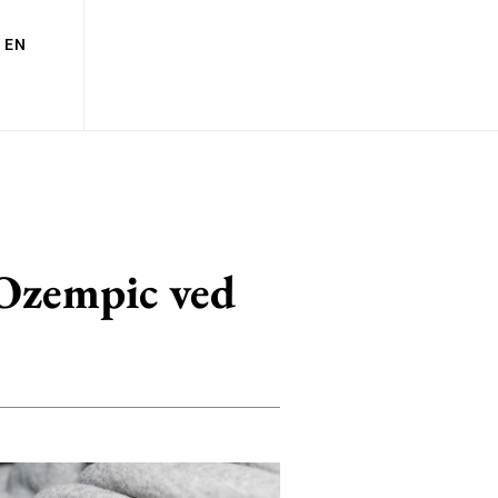
EN
l Ozempic ved