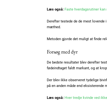
Praesent euismod ac
Ut mollis pellentesque tortor
Læs også:
Faste hverdagsrutiner kan
Nullam eu erat condimentum
Donec quis est ac felis
Derefter testede de de mest lovende i 
Orci varius natoque dolor
mæthed.
Metoden gjorde det muligt at finde re
Forsøg med dyr
De bedste resultater blev derefter tes
fødeindtaget faldt markant, og at krop
Der blev ikke observeret tydelige bivir
på en anden måde end eksisterende m
Læs også:
Hver tredje kvinde ved ikk