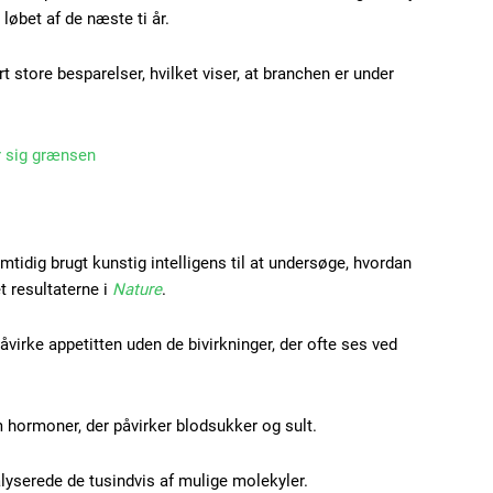
løbet af de næste ti år.
store besparelser, hvilket viser, at branchen er under
Subscription Plans
 sig grænsen
mtidig brugt kunstig intelligens til at undersøge, hvordan
Member full ac
t resultaterne i
Nature
.
åvirke appetitten uden de bivirkninger, der ofte ses ved
100
DK
 hormoner, der påvirker blodsukker og sult.
Etiam est nibh, loborti
yserede de tusindvis af mulige molekyler.