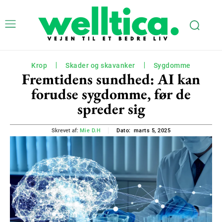
Krop
Skader og skavanker
Sygdomme
Fremtidens sundhed: AI kan
forudse sygdomme, før de
spreder sig
marts 5, 2025
Skrevet af:
Mie D.H
Dato: