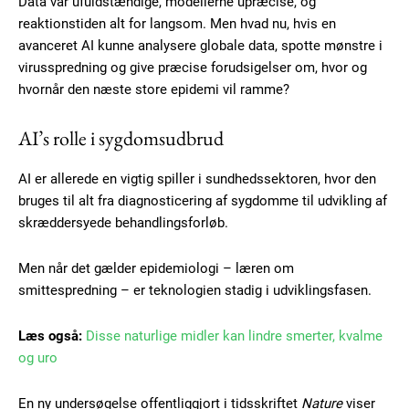
Data var ufuldstændige, modellerne upræcise, og
reaktionstiden alt for langsom. Men hvad nu, hvis en
avanceret AI kunne analysere globale data, spotte mønstre i
virusspredning og give præcise forudsigelser om, hvor og
hvornår den næste store epidemi vil ramme?
AI’s rolle i sygdomsudbrud
AI er allerede en vigtig spiller i sundhedssektoren, hvor den
bruges til alt fra diagnosticering af sygdomme til udvikling af
skræddersyede behandlingsforløb.
Men når det gælder epidemiologi – læren om
smittespredning – er teknologien stadig i udviklingsfasen.
Læs også:
Disse naturlige midler kan lindre smerter, kvalme
og uro
En ny undersøgelse offentliggjort i tidsskriftet
Nature
viser