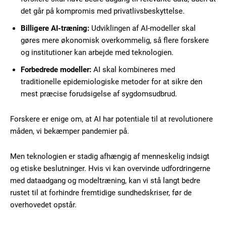
det går på kompromis med privatlivsbeskyttelse.
Billigere AI-træning:
Udviklingen af AI-modeller skal
gøres mere økonomisk overkommelig, så flere forskere
og institutioner kan arbejde med teknologien.
Forbedrede modeller:
AI skal kombineres med
traditionelle epidemiologiske metoder for at sikre den
Member full access
mest præcise forudsigelse af sygdomsudbrud.
100
DKK
Forskere er enige om, at AI har potentiale til at revolutionere
/ year
måden, vi bekæmper pandemier på.
Men teknologien er stadig afhængig af menneskelig indsigt
Etiam est nibh, lobortis sit
og etiske beslutninger. Hvis vi kan overvinde udfordringerne
Praesent euismod ac
med dataadgang og modeltræning, kan vi stå langt bedre
Ut mollis pellentesque tortor
rustet til at forhindre fremtidige sundhedskriser, før de
Nullam eu erat condimentum
overhovedet opstår.
Donec quis est ac felis