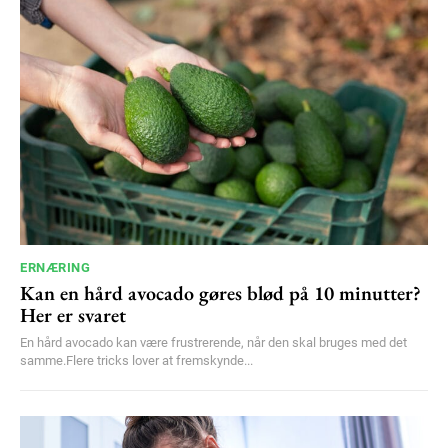
ERNÆRING
Kan en hård avocado gøres blød på 10 minutter?
Her er svaret
En hård avocado kan være frustrerende, når den skal bruges med det
samme.Flere tricks lover at fremskynde...