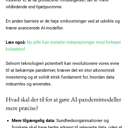
risikerer vi, at de producerer forudsigelser, der er mere
vildledende end hjælpsomme.
Subscription Plans
En anden barriere er de høje omkostninger ved at udvikle og
træne avancerede AI-modeller.
Læs også:
Ny pille kan erstatte indsprøjtninger mod forhøjet
Free limited access
kolesterol
Selvom teknologien potentielt kan revolutionere vores evne
Gratis
/ forever
til at bekæmpe pandemier, kræver det en stor økonomisk
investering og et solidt etisk fundament for, hvordan data
indsamles og anvendes.
Etiam est nibh, lobortis sit
Praesent euismod ac
Hvad skal der til for at gøre AI-pandemimodeller
Ut mollis pellentesque tortor
mere præcise?
Nullam eu erat condimentum
Donec quis est ac felis
Mere tilgængelig data:
Sundhedsorganisationer og
Orci varius natoque dolor
forskere skal have bedre adgang til relevante data, uden at