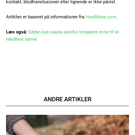
kontakt, blodtransfusioner eller lignende er ikke påvist.
Artiklen er baseret på informationer fra
Healthline.com
.
Læs også:
Sådan kan sauna påvirke kroppens evne til at
håndtere varme
Member full access
100
DKK
/ year
Etiam est nibh, lobortis sit
ANDRE ARTIKLER
Praesent euismod ac
Ut mollis pellentesque tortor
Nullam eu erat condimentum
Donec quis est ac felis
Orci varius natoque dolor