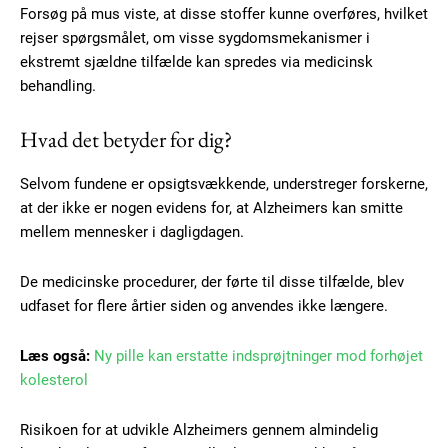
Forsøg på mus viste, at disse stoffer kunne overføres, hvilket
Subscription Plans
rejser spørgsmålet, om visse sygdomsmekanismer i
ekstremt sjældne tilfælde kan spredes via medicinsk
behandling.
Hvad det betyder for dig?
Free limited access
Selvom fundene er opsigtsvækkende, understreger forskerne,
at der ikke er nogen evidens for, at Alzheimers kan smitte
Gratis
/ forever
mellem mennesker i dagligdagen.
De medicinske procedurer, der førte til disse tilfælde, blev
Etiam est nibh, lobortis sit
udfaset for flere årtier siden og anvendes ikke længere.
Praesent euismod ac
Ut mollis pellentesque tortor
Læs også:
Ny pille kan erstatte indsprøjtninger mod forhøjet
kolesterol
Nullam eu erat condimentum
Donec quis est ac felis
Risikoen for at udvikle Alzheimers gennem almindelig
Orci varius natoque dolor