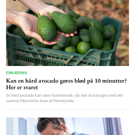
YEARLY PRICING
MONTHLY PRICING
ERNÆRING
Kan en hård avocado gøres blød på 10 minutter?
Her er svaret
En hård avocado kan være frustrerende, når den skal bruges med det
samme.Flere tricks lover at fremskynde...