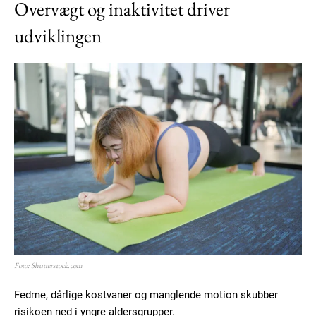
Overvægt og inaktivitet driver
udviklingen
Subscription Plans
Free limited access
Gratis
/ forever
Etiam est nibh, lobortis sit
Foto: Shutterstock.com
Praesent euismod ac
Ut mollis pellentesque tortor
Fedme, dårlige kostvaner og manglende motion skubber
risikoen ned i yngre aldersgrupper.
Nullam eu erat condimentum