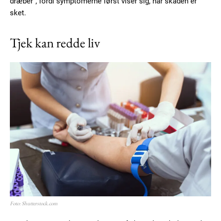
dræber”, fordi symptomerne først viser sig, når skaden er
sket.
Tjek kan redde liv
Foto: Shutterstock.com