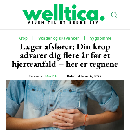
Krop
Skader og skavanker
Sygdomme
Læger afslører: Din krop
advarer dig flere år før et
hjerteanfald – her er tegnene
oktober 6, 2025
Skrevet af:
Mie D.H
Dato: