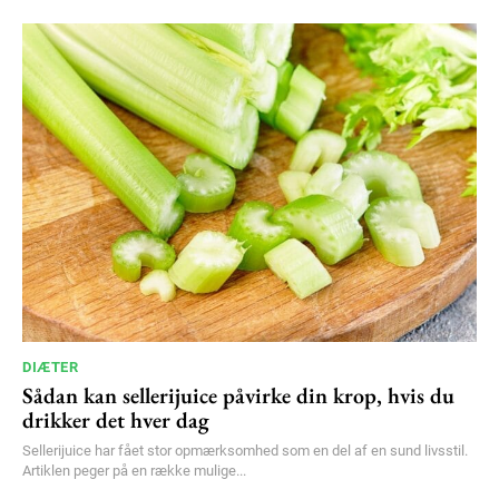
100
DKK
/ year
Etiam est nibh, lobortis sit
Praesent euismod ac
Ut mollis pellentesque tortor
Nullam eu erat condimentum
Donec quis est ac felis
Orci varius natoque dolor
YEARLY PRICING
MONTHLY PRICING
DIÆTER
Sådan kan sellerijuice påvirke din krop, hvis du
drikker det hver dag
Sellerijuice har fået stor opmærksomhed som en del af en sund livsstil.
Artiklen peger på en række mulige...