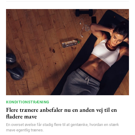
KONDITIONSTRÆNING
Flere trænere anbefaler nu en anden vej til en
fladere mave
En overset øvelse får stadig flere til at gentænke, hvordan en stærk
mave egentlig trænes.