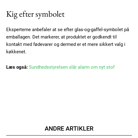
Gratis
Kig efter symbolet
/ forever
Eksperterne anbefaler at se efter glas-og-gaffel-symbolet på
Etiam est nibh, lobortis sit
emballagen. Det markerer, at produktet er godkendt til
Praesent euismod ac
kontakt med fødevarer og dermed er et mere sikkert valg i
Ut mollis pellentesque tortor
køkkenet.
Nullam eu erat condimentum
Donec quis est ac felis
Læs også:
Sundhedsstyrelsen slår alarm om nyt stof
Orci varius natoque dolor
Member full access
ANDRE ARTIKLER