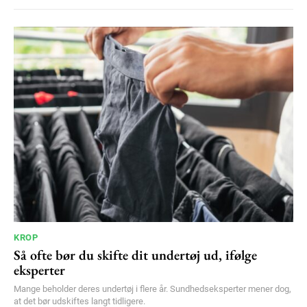
KROP
Så ofte bør du skifte dit undertøj ud, ifølge
eksperter
Mange beholder deres undertøj i flere år. Sundhedseksperter mener dog,
at det bør udskiftes langt tidligere.