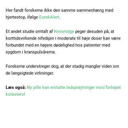
Free limited access
Her fandt forskerne ikke den samme sammenhæng med
hjertestop, ifølge
EurekAlert
.
Gratis
/ forever
Et andet studie omtalt af
Knowridge
peger desuden på, at
korttidsvirkende nifedipin i moderate til høje doser kan være
forbundet med en højere dødelighed hos patienter med
Etiam est nibh, lobortis sit
sygdom i kranspulsårerne.
Praesent euismod ac
Ut mollis pellentesque tortor
Forskerne understreger dog, at der stadig mangler viden om
de langsigtede virkninger.
Nullam eu erat condimentum
Donec quis est ac felis
Læs også:
Ny pille kan erstatte indsprøjtninger mod forhøjet
Orci varius natoque dolor
kolesterol