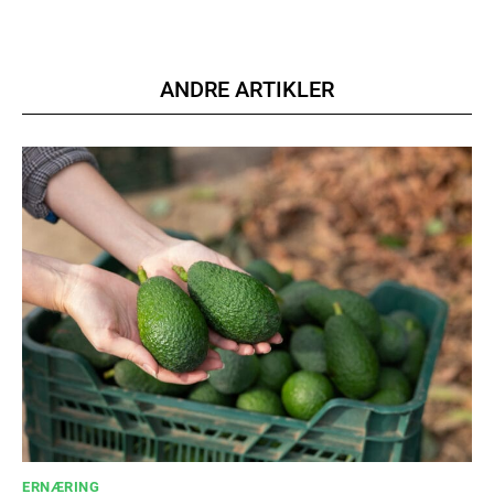
Member full access
ANDRE ARTIKLER
100
DKK
/ year
Etiam est nibh, lobortis sit
Praesent euismod ac
Ut mollis pellentesque tortor
Nullam eu erat condimentum
Donec quis est ac felis
Orci varius natoque dolor
YEARLY PRICING
MONTHLY PRICING
ERNÆRING