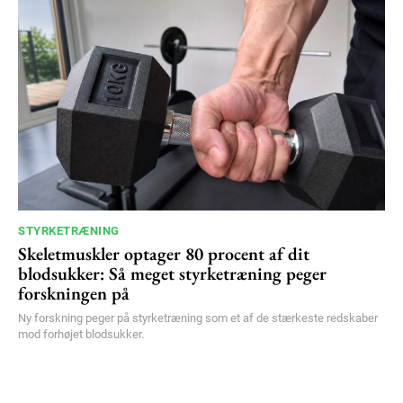
STYRKETRÆNING
Skeletmuskler optager 80 procent af dit
blodsukker: Så meget styrketræning peger
forskningen på
Ny forskning peger på styrketræning som et af de stærkeste redskaber
mod forhøjet blodsukker.