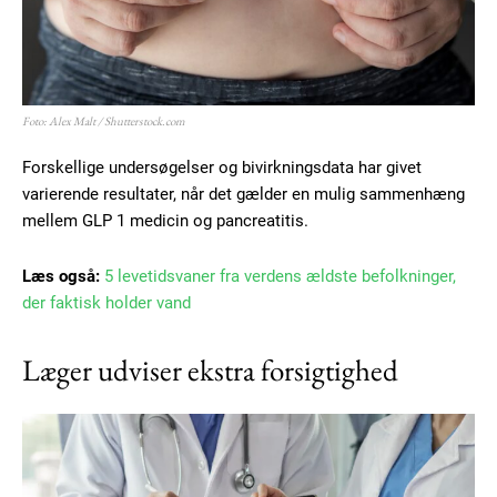
Subscription Plans
Foto: Alex Malt / Shutterstock.com
Forskellige undersøgelser og bivirkningsdata har givet
Free limited access
varierende resultater, når det gælder en mulig sammenhæng
mellem GLP 1 medicin og pancreatitis.
Gratis
/ forever
Læs også:
5 levetidsvaner fra verdens ældste befolkninger,
der faktisk holder vand
Etiam est nibh, lobortis sit
Læger udviser ekstra forsigtighed
Praesent euismod ac
Ut mollis pellentesque tortor
Nullam eu erat condimentum
Donec quis est ac felis
Orci varius natoque dolor