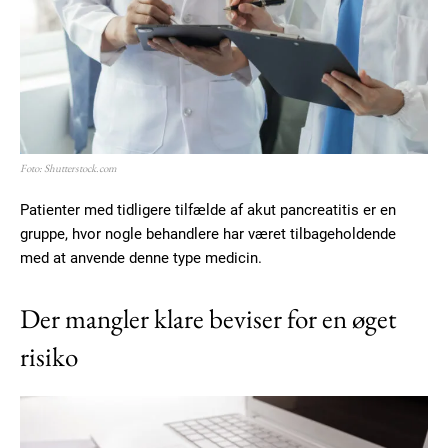
Member full access
Foto: Shutterstock.com
Patienter med tidligere tilfælde af akut pancreatitis er en
100
DKK
/ year
gruppe, hvor nogle behandlere har været tilbageholdende
med at anvende denne type medicin.
Etiam est nibh, lobortis sit
Der mangler klare beviser for en øget
Praesent euismod ac
risiko
Ut mollis pellentesque tortor
Nullam eu erat condimentum
Donec quis est ac felis
Orci varius natoque dolor