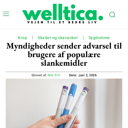
Krop
Skader og skavanker
Sygdomme
Myndigheder sender advarsel til
brugere af populære
slankemidler
juni 2, 2026
Skrevet af:
Mie D.H
Dato: