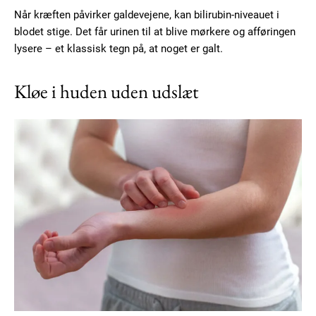
Når kræften påvirker galdevejene, kan bilirubin-niveauet i
Ut mollis pellentesque tortor
blodet stige. Det får urinen til at blive mørkere og afføringen
Nullam eu erat condimentum
lysere – et klassisk tegn på, at noget er galt.
Donec quis est ac felis
Orci varius natoque dolor
Kløe i huden uden udslæt
YEARLY PRICING
MONTHLY PRICING