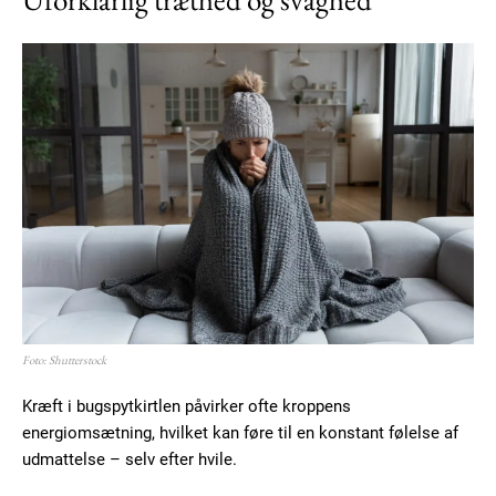
Subscription Plans
Free limited access
Gratis
Foto: Shutterstock
/ forever
Kræft i bugspytkirtlen påvirker ofte kroppens
energiomsætning, hvilket kan føre til en konstant følelse af
Etiam est nibh, lobortis sit
udmattelse – selv efter hvile.
Praesent euismod ac