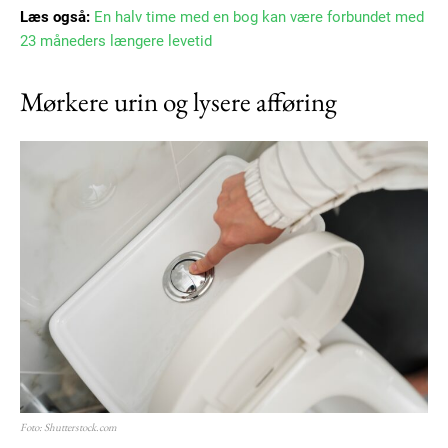
Læs også:
En halv time med en bog kan være forbundet med
Ut mollis pellentesque tortor
23 måneders længere levetid
Nullam eu erat condimentum
Donec quis est ac felis
Mørkere urin og lysere afføring
Orci varius natoque dolor
Member full access
100
DKK
/ year
Etiam est nibh, lobortis sit
Foto: Shutterstock.com
Praesent euismod ac