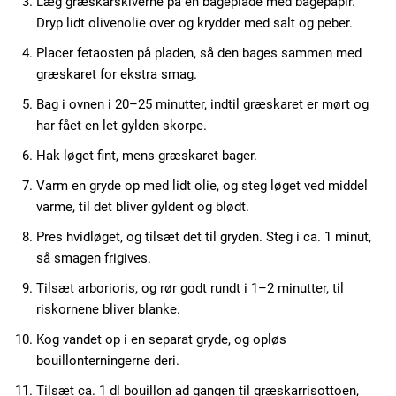
Læg græskarskiverne på en bageplade med bagepapir.
Dryp lidt olivenolie over og krydder med salt og peber.
Placer fetaosten på pladen, så den bages sammen med
græskaret for ekstra smag.
Bag i ovnen i 20–25 minutter, indtil græskaret er mørt og
har fået en let gylden skorpe.
Hak løget fint, mens græskaret bager.
Varm en gryde op med lidt olie, og steg løget ved middel
varme, til det bliver gyldent og blødt.
Pres hvidløget, og tilsæt det til gryden. Steg i ca. 1 minut,
så smagen frigives.
Tilsæt arborioris, og rør godt rundt i 1–2 minutter, til
riskornene bliver blanke.
Kog vandet op i en separat gryde, og opløs
bouillonterningerne deri.
Tilsæt ca. 1 dl bouillon ad gangen til græskarrisottoen,