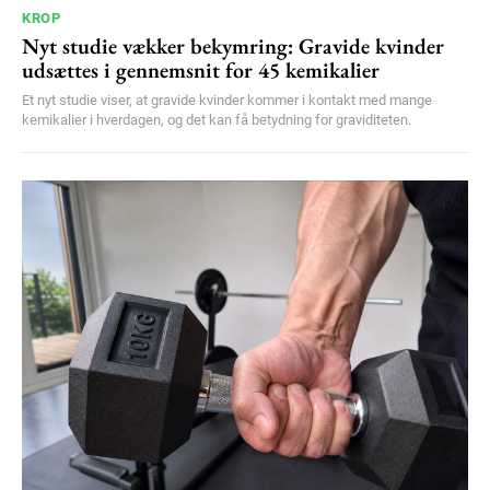
KROP
Nyt studie vækker bekymring: Gravide kvinder
udsættes i gennemsnit for 45 kemikalier
Et nyt studie viser, at gravide kvinder kommer i kontakt med mange
kemikalier i hverdagen, og det kan få betydning for graviditeten.