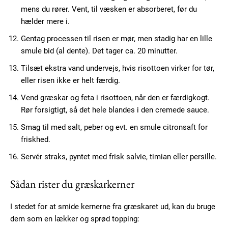
mens du rører. Vent, til væsken er absorberet, før du
hælder mere i.
Gentag processen til risen er mør, men stadig har en lille
smule bid (al dente). Det tager ca. 20 minutter.
Tilsæt ekstra vand undervejs, hvis risottoen virker for tør,
Subscription Plans
eller risen ikke er helt færdig.
Vend græskar og feta i risottoen, når den er færdigkogt.
Rør forsigtigt, så det hele blandes i den cremede sauce.
Smag til med salt, peber og evt. en smule citronsaft for
Free limited access
friskhed.
Servér straks, pyntet med frisk salvie, timian eller persille.
Gratis
/ forever
Sådan rister du græskarkerner
I stedet for at smide kernerne fra græskaret ud, kan du bruge
Etiam est nibh, lobortis sit
dem som en lækker og sprød topping:
Praesent euismod ac