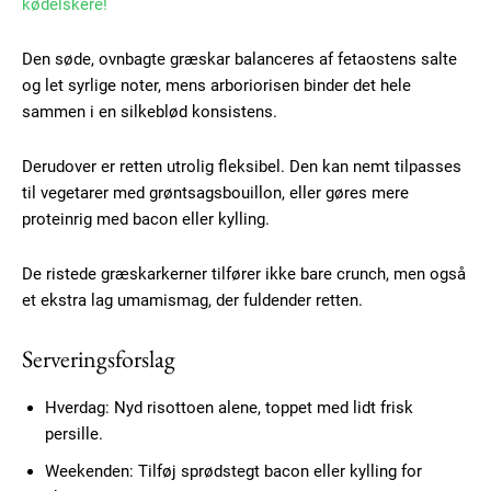
kødelskere!
Ut mollis pellentesque tortor
Nullam eu erat condimentum
Den søde, ovnbagte græskar balanceres af fetaostens salte
Donec quis est ac felis
og let syrlige noter, mens arboriorisen binder det hele
sammen i en silkeblød konsistens.
Orci varius natoque dolor
Derudover er retten utrolig fleksibel. Den kan nemt tilpasses
YEARLY PRICING
MONTHLY PRICING
til vegetarer med grøntsagsbouillon, eller gøres mere
proteinrig med bacon eller kylling.
De ristede græskarkerner tilfører ikke bare crunch, men også
et ekstra lag umamismag, der fuldender retten.
Serveringsforslag
Hverdag: Nyd risottoen alene, toppet med lidt frisk
persille.
Weekenden: Tilføj sprødstegt bacon eller kylling for