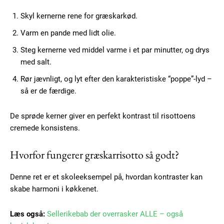
Ut mollis pellentesque tortor
Skyl kernerne rene for græskarkød.
Nullam eu erat condimentum
Donec quis est ac felis
Varm en pande med lidt olie.
Orci varius natoque dolor
Steg kernerne ved middel varme i et par minutter, og drys
med salt.
Rør jævnligt, og lyt efter den karakteristiske “poppe”-lyd –
så er de færdige.
De sprøde kerner giver en perfekt kontrast til risottoens
cremede konsistens.
Member full access
Hvorfor fungerer græskarrisotto så godt?
100
DKK
/ year
Denne ret er et skoleeksempel på, hvordan kontraster kan
skabe harmoni i køkkenet.
Etiam est nibh, lobortis sit
Læs også:
Sellerikebab der overrasker ALLE – også
Praesent euismod ac