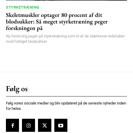
STYRKETRÆNING
Skeletmuskler optager 80 procent af dit
blodsukker: Så meget styrketræning peger
forskningen på
Ny forskning peger på styrketræning som et af de stærkeste redskaber
mod forhøjet blodsukker.
Følg os
Følg vores sociale medier og bliv opdateret på de seneste nyheder inden
for helse.