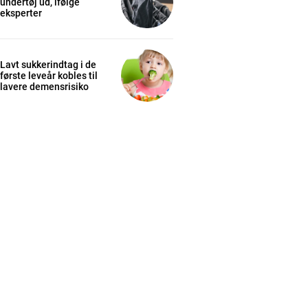
undertøj ud, ifølge
eksperter
Lavt sukkerindtag i de
første leveår kobles til
lavere demensrisiko