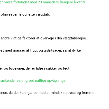
an være forbundet med 23 måneders længere levetid
YEARLY PRICI
solniveauerne og lette vægttab.
andre vigtige faktorer at overveje i din vægttabsrejse.
kost med masser af frugt og grøntsager, samt dyrke
 og fødevarer, der er høje i sukker og fedt.
raskende løsning ved natlige opvågninger
ørende, da det kan hjælpe med at mindske stress og fremme