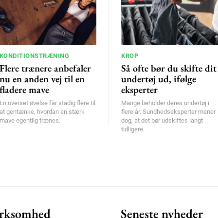
KONDITIONSTRÆNING
KROP
Flere trænere anbefaler
Så ofte bør du skifte dit
nu en anden vej til en
undertøj ud, ifølge
fladere mave
eksperter
En overset øvelse får stadig flere til
Mange beholder deres undertøj i
at gentænke, hvordan en stærk
flere år. Sundhedseksperter mener
mave egentlig trænes.
dog, at det bør udskiftes langt
tidligere.
rksomhed
Seneste nyheder