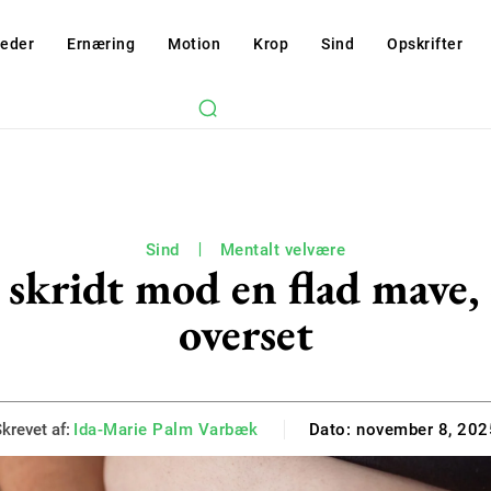
eder
Ernæring
Motion
Krop
Sind
Opskrifter
Sind
Mentalt velvære
e skridt mod en flad mave,
overset
krevet af:
Ida-Marie Palm Varbæk
Dato:
november 8, 202