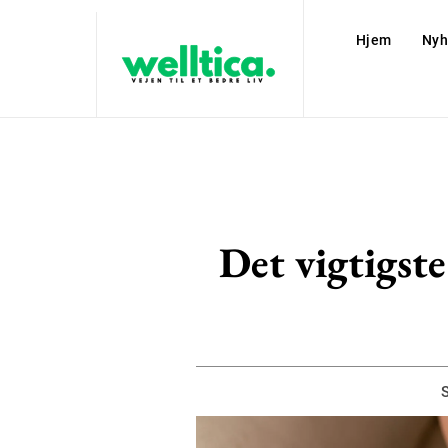
Hjem
Nyh
Det vigtigst
S