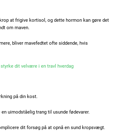
krop at frigive kortisol, og dette hormon kan gøre det
rundt om maven.
mere, bliver mavefedtet ofte siddende, hvis
tyrke dit velvære i en travl hverdag
rkning på din kost.
 en uimodståelig trang til usunde fødevarer.
Subscription Plans
omplicere dit forsøg på at opnå en sund kropsvægt.