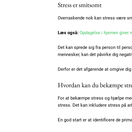
Stress er smitsomt
Overraskende nok kan stress være s
Free limited access
Læs også:
Opdagelse i hjernen giver
Gratis
Det kan sprede sig fra person til pers
/ forever
mennesker, kan det påvirke dig negati
Derfor er det afgørende at omgive dig 
Etiam est nibh, lobortis sit
Praesent euismod ac
Hvordan kan du bekæmpe stre
Ut mollis pellentesque tortor
For at bekæmpe stress og hjælpe med a
Nullam eu erat condimentum
stress. Det kan inkludere stress på arbe
Donec quis est ac felis
Orci varius natoque dolor
En god start er at identificere de pri