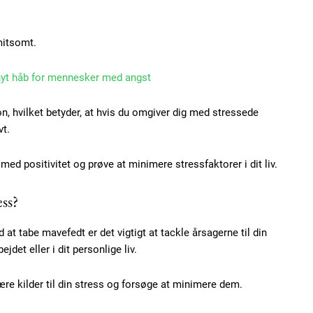
mitsomt.
Member full ac
 nyt håb for mennesker med angst
100
DK
on, hvilket betyder, at hvis du omgiver dig med stressede
vt.
med positivitet og prøve at minimere stressfaktorer i dit liv.
Etiam est nibh, loborti
ss?
Praesent euismod ac
Ut mollis pellentesque
t tabe mavefedt er det vigtigt at tackle årsagerne til din
Nullam eu erat condi
jdet eller i dit personlige liv.
Donec quis est ac feli
Orci varius natoque do
mære kilder til din stress og forsøge at minimere dem.