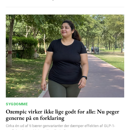
SYGDOMME
Ozempic virker ikke lige godt for alle: Nu peger
generne på en forklaring
Cirka én ud af ti bærer genvarianter der dæmper effekten af GLP-1-