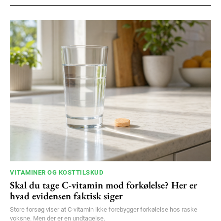
100
DKK
/ year
Etiam est nibh, lobortis sit
Praesent euismod ac
Ut mollis pellentesque tortor
Nullam eu erat condimentum
Donec quis est ac felis
Orci varius natoque dolor
YEARLY PRICING
MONTHLY PRICING
VITAMINER OG KOSTTILSKUD
Skal du tage C-vitamin mod forkølelse? Her er
hvad evidensen faktisk siger
Store forsøg viser at C-vitamin ikke forebygger forkølelse hos raske
voksne. Men der er en undtagelse.