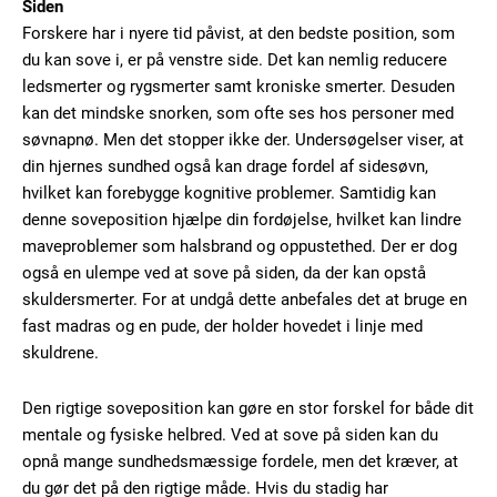
Siden
Forskere har i nyere tid påvist, at den bedste position, som
du kan sove i, er på venstre side. Det kan nemlig reducere
ledsmerter og rygsmerter samt kroniske smerter. Desuden
kan det mindske snorken, som ofte ses hos personer med
søvnapnø. Men det stopper ikke der. Undersøgelser viser, at
din hjernes sundhed også kan drage fordel af sidesøvn,
hvilket kan forebygge kognitive problemer. Samtidig kan
denne soveposition hjælpe din fordøjelse, hvilket kan lindre
maveproblemer som halsbrand og oppustethed. Der er dog
også en ulempe ved at sove på siden, da der kan opstå
skuldersmerter. For at undgå dette anbefales det at bruge en
fast madras og en pude, der holder hovedet i linje med
Subscription Plans
skuldrene.
Den rigtige soveposition kan gøre en stor forskel for både dit
mentale og fysiske helbred. Ved at sove på siden kan du
opnå mange sundhedsmæssige fordele, men det kræver, at
Free limited access
du gør det på den rigtige måde. Hvis du stadig har