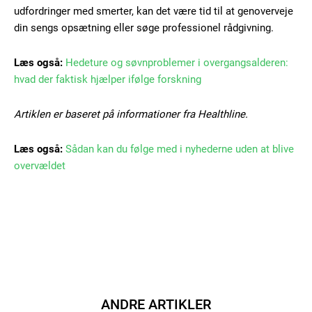
udfordringer med smerter, kan det være tid til at genoverveje
Gratis
din sengs opsætning eller søge professionel rådgivning.
/ forever
Læs også:
Hedeture og søvnproblemer i overgangsalderen:
hvad der faktisk hjælper ifølge forskning
Etiam est nibh, lobortis sit
Praesent euismod ac
Artiklen er baseret på informationer fra Healthline.
Ut mollis pellentesque tortor
Nullam eu erat condimentum
Læs også:
Sådan kan du følge med i nyhederne uden at blive
Donec quis est ac felis
overvældet
Orci varius natoque dolor
Member full access
ANDRE ARTIKLER