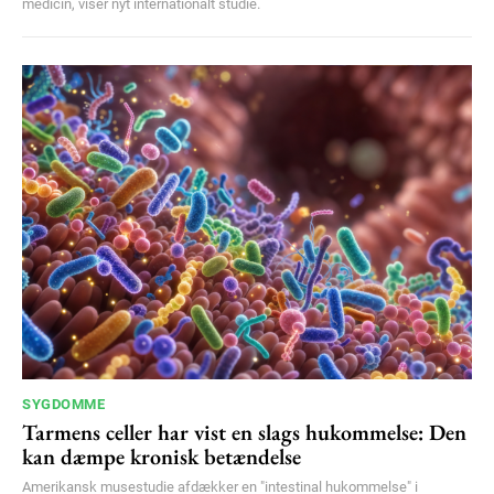
medicin, viser nyt internationalt studie.
SYGDOMME
Tarmens celler har vist en slags hukommelse: Den
kan dæmpe kronisk betændelse
Amerikansk musestudie afdækker en "intestinal hukommelse" i