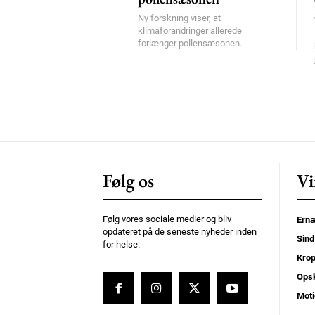
Ny forskning viser, at
klimaforandringer allerede
forlænger pollensæsonen.
Følg os
Vi
Følg vores sociale medier og bliv
Ernæ
opdateret på de seneste nyheder inden
Sind
for helse.
Kro
Opsk
Moti