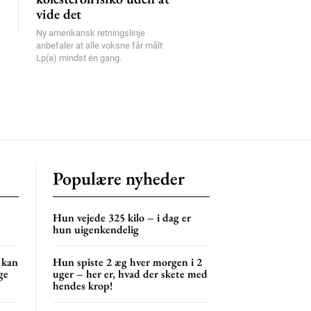
vide det
Ny amerikansk retningslinje
anbefaler at alle voksne får målt
Lp(a) mindst én gang.
Populære nyheder
Hun vejede 325 kilo – i dag er
hun uigenkendelig
 kan
Hun spiste 2 æg hver morgen i 2
ge
uger – her er, hvad der skete med
hendes krop!