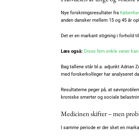
Nye forskningsresultater fra
Københav
anden dansker mellem 15 og 45 år op
Det er en markant stigning i forhold til
Læs også:
Disse fem enkle vaner kan s
Bag tallene står bl.a. adjunkt Adrian
med forskerkolleger har analyseret da
Resultaterne peger på, at søvnproble
kroniske smerter og sociale belastni
Medicinen skifter – men prob
I samme periode er der sket en markan
Free limited access