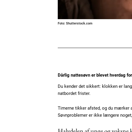
Foto: Shutterstock.com
Dårlig nattesøvn er blevet hverdag fo
Du kender det sikkert: klokken er lang
natbordet frister.
Timerne tikker afsted, og du mærker a
Søvnproblemer er ikke længere noget, d
Halvdelen af unge og voksne