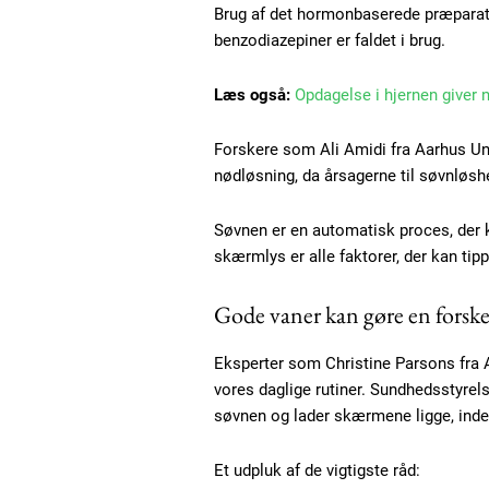
Brug af det hormonbaserede præparat
benzodiazepiner er faldet i brug.
Gratis
/ forever
Læs også:
Opdagelse i hjernen giver
Forskere som Ali Amidi fra Aarhus Uni
Etiam est nibh, lobortis sit
nødløsning, da årsagerne til søvnløshe
Praesent euismod ac
Søvnen er en automatisk proces, der 
Ut mollis pellentesque tortor
skærmlys er alle faktorer, der kan tipp
Nullam eu erat condimentum
Donec quis est ac felis
Gode vaner kan gøre en forske
Orci varius natoque dolor
Eksperter som Christine Parsons fra Aa
vores daglige rutiner. Sundhedsstyrel
søvnen og lader skærmene ligge, inde
Et udpluk af de vigtigste råd: