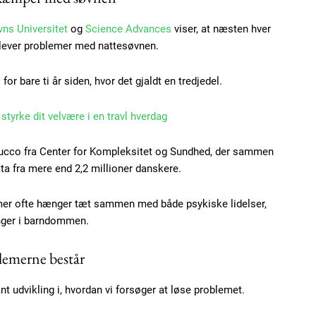
ns Universite
t
og
Science Advances
viser, at næsten hver
lever problemer med nattesøvnen.
 for bare ti år siden, hvor det gjaldt en tredjedel.
tyrke dit velvære i en travl hverdag
 Zucco fra Center for Kompleksitet og Sundhed, der sammen
ta fra mere end 2,2 millioner danskere.
Subscription Plans
mer ofte hænger tæt sammen med både psykiske lidelser,
nger i barndommen.
lemerne består
t udvikling i, hvordan vi forsøger at løse problemet.
Member full ac