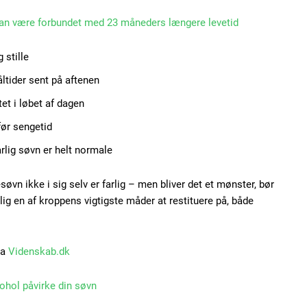
an være forbundet med 23 måneders længere levetid
 stille
ltider sent på aftenen
et i løbet af dagen
ør sengetid
rlig søvn er helt normale
søvn ikke i sig selv er farlig – men bliver det et mønster, bør
ig en af kroppens vigtigste måder at restituere på, både
ra
Videnskab.dk
ohol påvirke din søvn