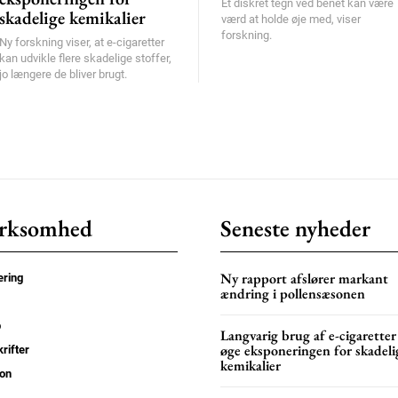
Et diskret tegn ved benet kan være
skadelige kemikalier
værd at holde øje med, viser
forskning.
Ny forskning viser, at e-cigaretter
kan udvikle flere skadelige stoffer,
jo længere de bliver brugt.
rksomhed
Seneste nyheder
Ny rapport afslører markant
ring
ændring i pollensæsonen
p
Langvarig brug af e-cigaretter
øge eksponeringen for skadeli
rifter
kemikalier
on