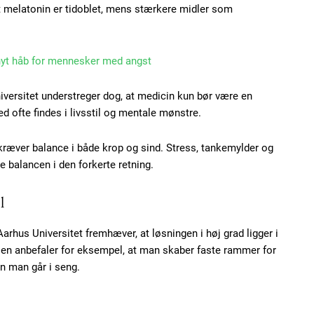
 melatonin er tidoblet, mens stærkere midler som
100
DK
 nyt håb for mennesker med angst
versitet understreger dog, at medicin kun bør være en
Etiam est nibh, loborti
d ofte findes i livsstil og mentale mønstre.
Praesent euismod ac
kræver balance i både krop og sind. Stress, tankemylder og
Ut mollis pellentesque
e balancen i den forkerte retning.
Nullam eu erat condi
Donec quis est ac feli
l
Orci varius natoque do
rhus Universitet fremhæver, at løsningen i høj grad ligger i
sen anbefaler for eksempel, at man skaber faste rammer for
YEARLY PRICI
n man går i seng.