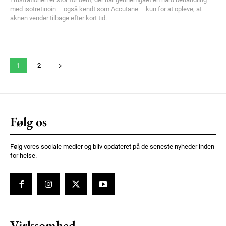
med isotretinoin – også kendt som Accutane – kun for at opleve, at
aknen vender tilbage efter kort tid.
1
2
Følg os
Følg vores sociale medier og bliv opdateret på de seneste nyheder inden
for helse.
Virksomhed