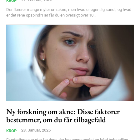
KROP
Der florerer mange myter om akne, men hvad er egentlig sandt, og hvad
er det rene opspind?Her får du en oversigt over 10...
Ny forskning om akne: Disse faktorer
bestemmer, om du får tilbagefald
28. Januar, 2025
KROP
Frustrationen er stor for dem, der har gennemgået en hård behandling