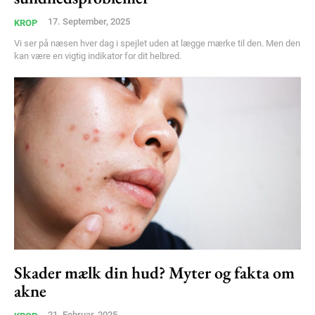
Member full access
17. September, 2025
KROP
Vi ser på næsen hver dag i spejlet uden at lægge mærke til den. Men den
100
DKK
kan være en vigtig indikator for dit helbred.
/ year
Etiam est nibh, lobortis sit
Praesent euismod ac
Ut mollis pellentesque tortor
Nullam eu erat condimentum
Donec quis est ac felis
Orci varius natoque dolor
YEARLY PRICING
MONTHLY PRICING
Skader mælk din hud? Myter og fakta om
akne
21. Februar, 2025