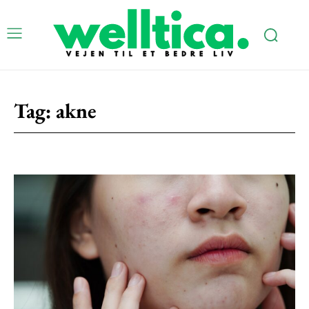
Tag:
akne