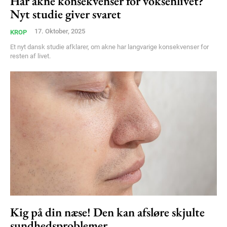
Har akne konsekvenser for voksenlivet?
Free limited access
Nyt studie giver svaret
17. Oktober, 2025
KROP
Gratis
/ forever
Et nyt dansk studie afklarer, om akne har langvarige konsekvenser for
resten af livet.
Etiam est nibh, lobortis sit
Praesent euismod ac
Ut mollis pellentesque tortor
Nullam eu erat condimentum
Donec quis est ac felis
Orci varius natoque dolor
Kig på din næse! Den kan afsløre skjulte
sundhedsproblemer