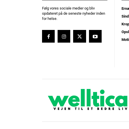
Følg vores sociale medier og bliv
Ernæ
opdateret på de seneste nyheder inden
Sind
for helse.
Kro
Opsk
Moti