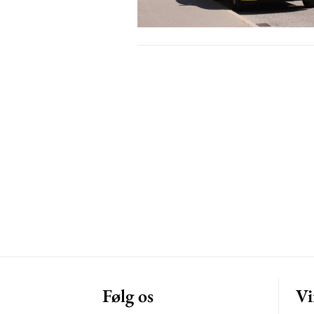
Free limited access
Gratis
/ forever
Etiam est nibh, lobortis sit
Praesent euismod ac
Ut mollis pellentesque tortor
Nullam eu erat condimentum
Donec quis est ac felis
Orci varius natoque dolor
Følg os
Vi