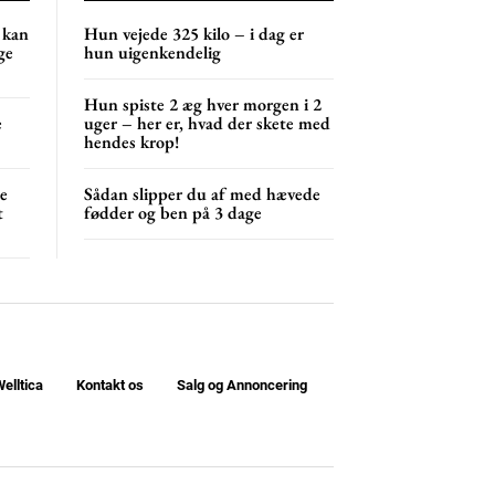
 kan
Hun vejede 325 kilo – i dag er
NG
MONTHLY PRICING
ge
hun uigenkendelig
Hun spiste 2 æg hver morgen i 2
e
uger – her er, hvad der skete med
hendes krop!
ne
Sådan slipper du af med hævede
t
fødder og ben på 3 dage
elltica
Kontakt os
Salg og Annoncering