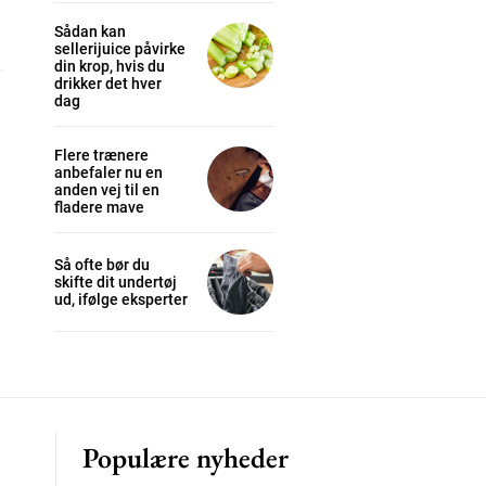
Sådan kan
sellerijuice påvirke
din krop, hvis du
drikker det hver
cess
dag
Flere trænere
K
anbefaler nu en
/ year
anden vej til en
fladere mave
Så ofte bør du
s sit
skifte dit undertøj
ud, ifølge eksperter
 tortor
mentum
s
lor
Populære nyheder