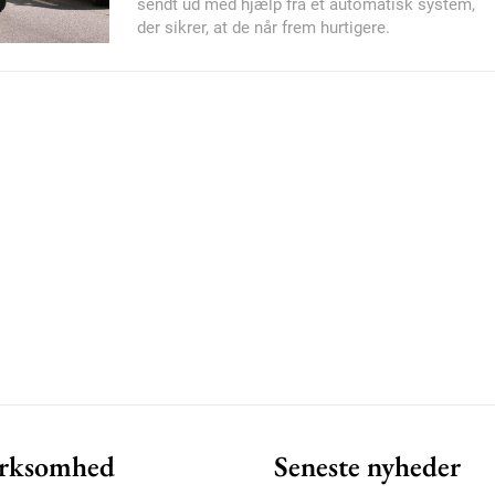
sendt ud med hjælp fra et automatisk system,
der sikrer, at de når frem hurtigere.
Member full ac
100
DK
Etiam est nibh, loborti
Praesent euismod ac
Ut mollis pellentesque
Nullam eu erat condi
Donec quis est ac feli
Orci varius natoque do
rksomhed
Seneste nyheder