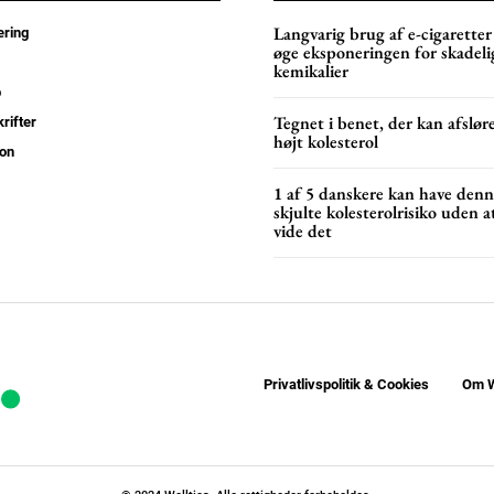
Langvarig brug af e-cigaretter
YEARLY PRICI
ring
øge eksponeringen for skadeli
kemikalier
p
Tegnet i benet, der kan afslør
rifter
højt kolesterol
on
1 af 5 danskere kan have den
skjulte kolesterolrisiko uden a
vide det
Privatlivspolitik & Cookies
Om W