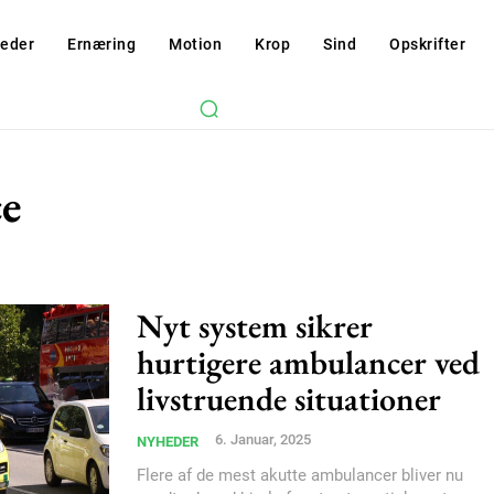
eder
Ernæring
Motion
Krop
Sind
Opskrifter
e
Nyt system sikrer
hurtigere ambulancer ved
livstruende situationer
Subscription Plans
6. Januar, 2025
NYHEDER
Flere af de mest akutte ambulancer bliver nu