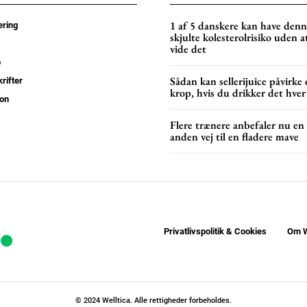
YEARLY PRICI
1 af 5 danskere kan have den
ring
skjulte kolesterolrisiko uden a
vide det
p
Sådan kan sellerijuice påvirke 
rifter
krop, hvis du drikker det hver
on
Flere trænere anbefaler nu en
anden vej til en fladere mave
Privatlivspolitik & Cookies
Om W
© 2024 Welltica. Alle rettigheder forbeholdes.