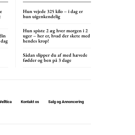
NG
MONTHLY PRICING
ne
Hun vejede 325 kilo – i dag er
t
hun uigenkendelig
Hun spiste 2 æg hver morgen i 2
din
uger – her er, hvad der skete med
 dag
hendes krop!
Sådan slipper du af med hævede
fødder og ben på 3 dage
elltica
Kontakt os
Salg og Annoncering