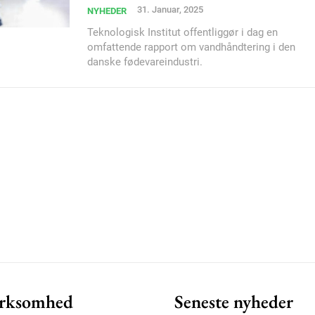
31. Januar, 2025
NYHEDER
Teknologisk Institut offentliggør i dag en
omfattende rapport om vandhåndtering i den
Member full ac
danske fødevareindustri.
100
DK
Etiam est nibh, loborti
Praesent euismod ac
Ut mollis pellentesque
Nullam eu erat condi
Donec quis est ac feli
Orci varius natoque do
rksomhed
Seneste nyheder