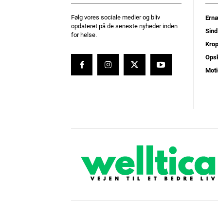
Følg vores sociale medier og bliv
Ernæ
opdateret på de seneste nyheder inden
Sind
for helse.
Kro
Opsk
Moti