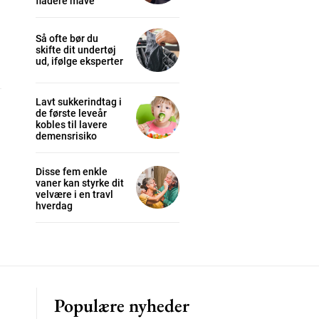
fladere mave
Så ofte bør du
skifte dit undertøj
cess
ud, ifølge eksperter
Lavt sukkerindtag i
K
de første leveår
/ year
kobles til lavere
demensrisiko
Disse fem enkle
s sit
vaner kan styrke dit
velvære i en travl
hverdag
 tortor
mentum
s
lor
Populære nyheder