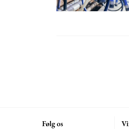
Free limited access
Gratis
/ forever
Etiam est nibh, lobortis sit
Praesent euismod ac
Ut mollis pellentesque tortor
Nullam eu erat condimentum
Donec quis est ac felis
Orci varius natoque dolor
Følg os
Vi