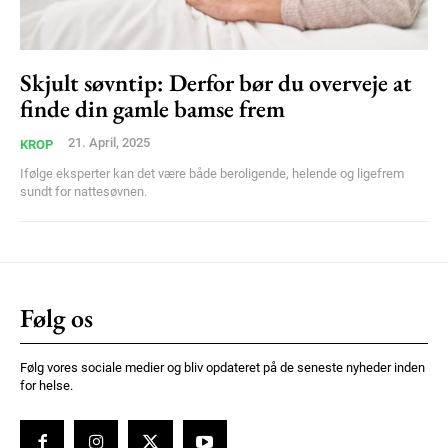
Ut mollis pellentesque tortor
Nullam eu erat condimentum
Donec quis est ac felis
Skjult søvntip: Derfor bør du overveje at
finde din gamle bamse frem
Orci varius natoque dolor
21. April, 2025
KROP
Ifølge eksperter kan det være både beroligende, helende og ligefrem
sundt for nattesøvnen.
Member full access
Følg os
100
DKK
/ year
Følg vores sociale medier og bliv opdateret på de seneste nyheder inden
for helse.
Etiam est nibh, lobortis sit