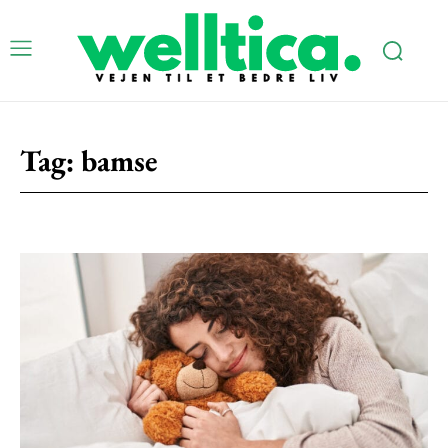
Subscription Plans
Tag:
bamse
Free limited access
Gratis
/ forever
Etiam est nibh, lobortis sit
Praesent euismod ac