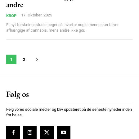
andre
17. Oktober, 2025
KROP
Et nyt forskningsstudie peger på, hvorfor nogle mennesker bliver
afhængige af cannabis, mens andre ikke gør.
1
2
Følg os
Følg vores sociale medier og bliv opdateret på de seneste nyheder inden
for helse.