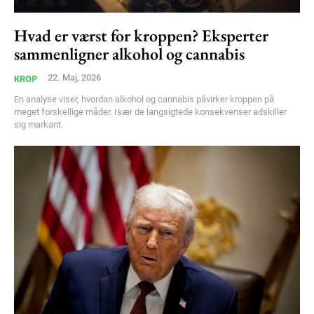
Hvad er værst for kroppen? Eksperter
sammenligner alkohol og cannabis
22. Maj, 2026
KROP
En analyse viser, hvordan alkohol og cannabis påvirker kroppen på
meget forskellige måder. Især de langsigtede konsekvenser adskiller
sig markant.
Subscription Plans