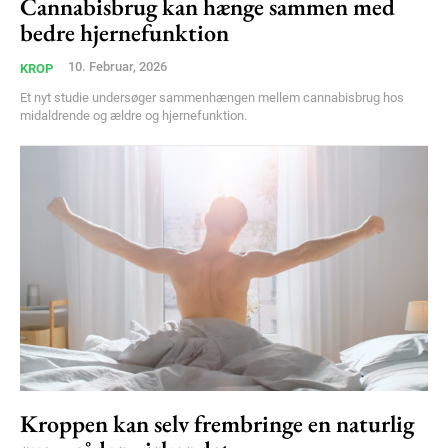
Cannabisbrug kan hænge sammen med
bedre hjernefunktion
Member full access
10. Februar, 2026
KROP
Et nyt studie undersøger sammenhængen mellem cannabisbrug hos
100
DKK
midaldrende og ældre og hjernefunktion.
/ year
Etiam est nibh, lobortis sit
Praesent euismod ac
Ut mollis pellentesque tortor
Nullam eu erat condimentum
Donec quis est ac felis
Orci varius natoque dolor
YEARLY PRICING
MONTHLY PRICING
Kroppen kan selv frembringe en naturlig