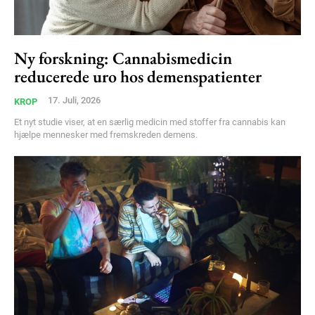
Ny forskning: Cannabismedicin
reducerede uro hos demenspatienter
17. Juli, 2026
KROP
Et nyt studie viser, at en særlig medicin med stoffer fra cannabis kan
hjælpe mennesker med fremskreden demens.