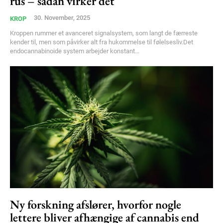
rus – sådan virker det
30. November, 2025
KROP
Kroppen rummer et avanceret signalsystem, som langt de færreste
kender til, men som påvirker alt fra hukommelse til følelsesliv.Det
endocannabinoide system arbejder konstant...
Ny forskning afslører, hvorfor nogle
lettere bliver afhængige af cannabis end