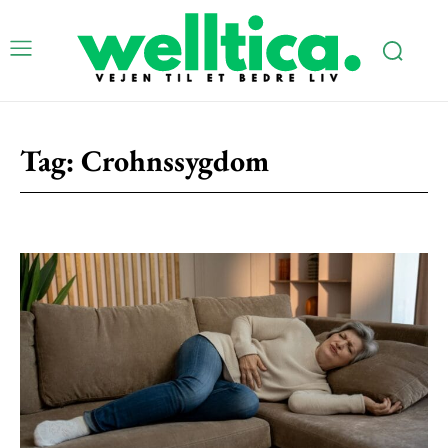
Tag:
Crohnssygdom
Subscription Plans
Free limited access
Gratis
/ forever
Etiam est nibh, lobortis sit