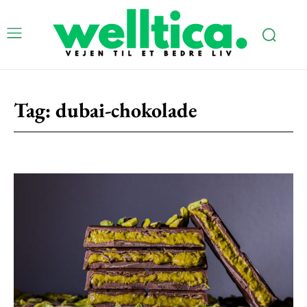
Subscription Plans
Tag:
dubai-chokolade
Free limited access
Gratis
/ forever
Etiam est nibh, lobortis sit
Praesent euismod ac