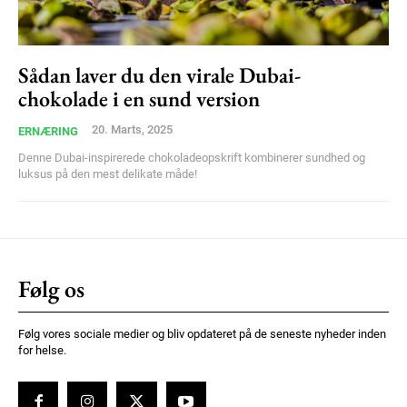
Ut mollis pellentesque tortor
Nullam eu erat condimentum
Donec quis est ac felis
Sådan laver du den virale Dubai-
chokolade i en sund version
Orci varius natoque dolor
20. Marts, 2025
ERNÆRING
Denne Dubai-inspirerede chokoladeopskrift kombinerer sundhed og
luksus på den mest delikate måde!
Member full access
Følg os
100
DKK
/ year
Følg vores sociale medier og bliv opdateret på de seneste nyheder inden
for helse.
Etiam est nibh, lobortis sit