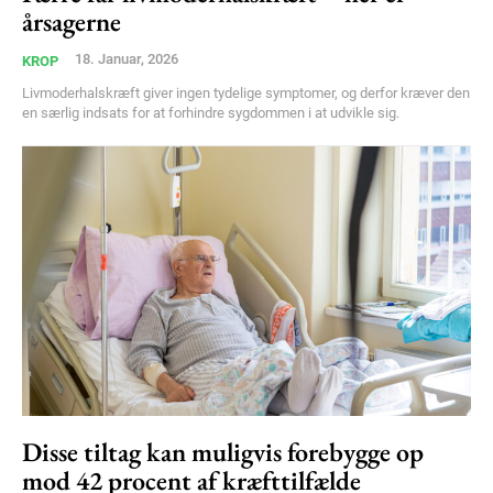
årsagerne
Gratis
18. Januar, 2026
KROP
/ forever
Livmoderhalskræft giver ingen tydelige symptomer, og derfor kræver den
en særlig indsats for at forhindre sygdommen i at udvikle sig.
Etiam est nibh, lobortis sit
Praesent euismod ac
Ut mollis pellentesque tortor
Nullam eu erat condimentum
Donec quis est ac felis
Orci varius natoque dolor
Disse tiltag kan muligvis forebygge op
mod 42 procent af kræfttilfælde