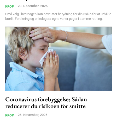
Member full access
23. December, 2025
KROP
Små valg i hverdagen kan have stor betydning for din risiko for at udvikle
100
DKK
kræft. Forskning og onkologers egne vaner peger i samme retning.
/ year
Etiam est nibh, lobortis sit
Praesent euismod ac
Ut mollis pellentesque tortor
Nullam eu erat condimentum
Donec quis est ac felis
Orci varius natoque dolor
YEARLY PRICING
MONTHLY PRICING
Coronavirus forebyggelse: Sådan
reducerer du risikoen for smitte
26. November, 2025
KROP