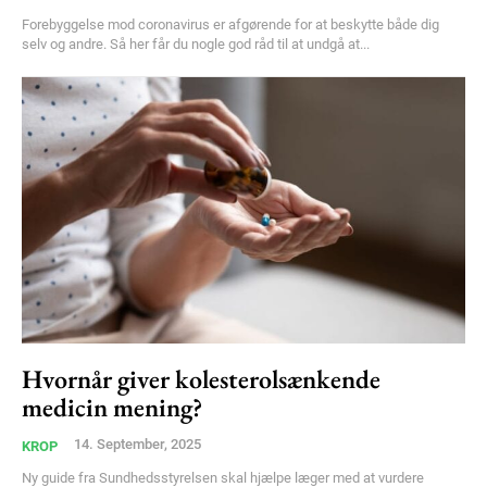
Forebyggelse mod coronavirus er afgørende for at beskytte både dig
selv og andre. Så her får du nogle god råd til at undgå at...
Hvornår giver kolesterolsænkende
medicin mening?
14. September, 2025
KROP
Ny guide fra Sundhedsstyrelsen skal hjælpe læger med at vurdere