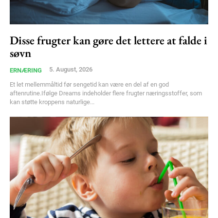
Disse frugter kan gøre det lettere at falde i
søvn
5. August, 2026
ERNÆRING
Et let mellemmåltid før sengetid kan være en del af en god
aftenrutine.Ifølge Dreams indeholder flere frugter næringsstoffer, som
kan støtte kroppens naturlige...