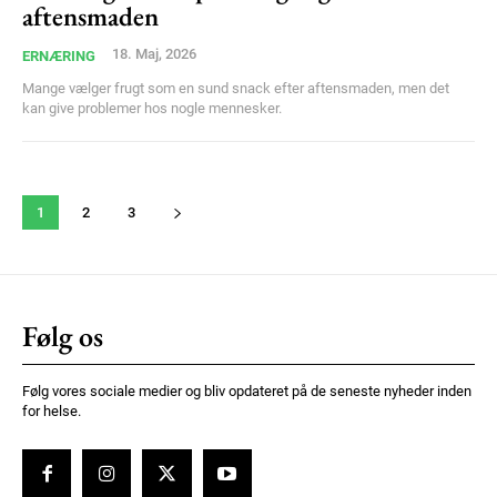
aftensmaden
18. Maj, 2026
ERNÆRING
Mange vælger frugt som en sund snack efter aftensmaden, men det
kan give problemer hos nogle mennesker.
1
2
3
Følg os
Følg vores sociale medier og bliv opdateret på de seneste nyheder inden
for helse.