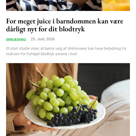
For meget juice i barndommen kan være
dårligt nyt for dit blodtryk
25. Juni, 2026
ERNÆRING
Et stort studie viser, at børns valg af drikkevarer kan have betydning for
risikoen for forhøjet blodtryk senere i livet.
Subscription Plans