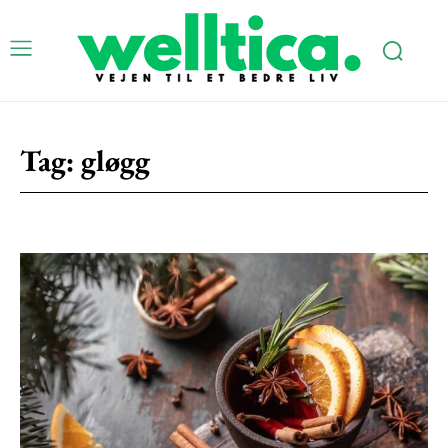
Subscription Plans
Tag:
gløgg
Free limited access
Gratis
/ forever
Etiam est nibh, lobortis sit
Praesent euismod ac