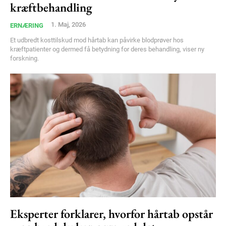
kræftbehandling
Member full access
1. Maj, 2026
ERNÆRING
Et udbredt kosttilskud mod hårtab kan påvirke blodprøver hos
100
DKK
kræftpatienter og dermed få betydning for deres behandling, viser ny
/ year
forskning.
Etiam est nibh, lobortis sit
Praesent euismod ac
Ut mollis pellentesque tortor
Nullam eu erat condimentum
Donec quis est ac felis
Orci varius natoque dolor
YEARLY PRICING
MONTHLY PRICING
Eksperter forklarer, hvorfor hårtab opstår