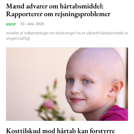
Mænd advarer om hårtabsmiddel:
Free limited access
Rapporterer om rejsningsproblemer
23. Juni, 2026
KROP
Gratis
/ forever
Antallet af indberetninger om bivirkninger fra et udbredt hårtabsmiddel er
steget kraftigt
Etiam est nibh, lobortis sit
Praesent euismod ac
Ut mollis pellentesque tortor
Nullam eu erat condimentum
Donec quis est ac felis
Orci varius natoque dolor
Kosttilskud mod hårtab kan forstyrre