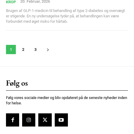
20. Februar, 2026
KROP
Brugen af GLP-1-medicin til behandling af type 2-diabetes og overvægt
er stigende. En ny undersøgelse tyder på, at behandlingen kan være
forbundet med øget risiko for hårtab.
1
2
3
Følg os
Følg vores sociale medier og bliv opdateret på de seneste nyheder inden
for helse.