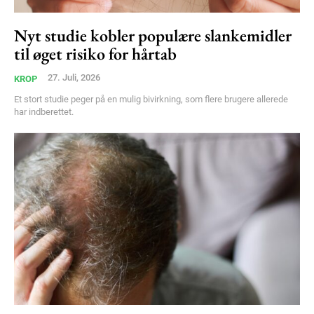
Nyt studie kobler populære slankemidler
til øget risiko for hårtab
27. Juli, 2026
KROP
Et stort studie peger på en mulig bivirkning, som flere brugere allerede
har indberettet.
Subscription Plans