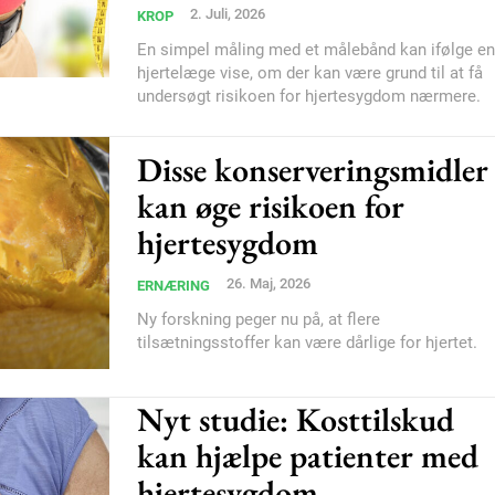
Subscription Plans
2. Juli, 2026
KROP
En simpel måling med et målebånd kan ifølge en
hjertelæge vise, om der kan være grund til at få
undersøgt risikoen for hjertesygdom nærmere.
Disse konserveringsmidler
Member full ac
kan øge risikoen for
hjertesygdom
100
DK
26. Maj, 2026
ERNÆRING
Ny forskning peger nu på, at flere
tilsætningsstoffer kan være dårlige for hjertet.
Etiam est nibh, loborti
Praesent euismod ac
Nyt studie: Kosttilskud
Ut mollis pellentesque
kan hjælpe patienter med
Nullam eu erat condi
hjertesygdom