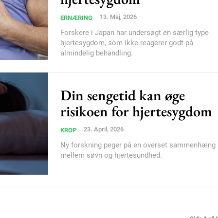
Donec quis est ac feli
Orci varius natoque do
13. Maj, 2026
ERNÆRING
Forskere i Japan har undersøgt en særlig type
hjertesygdom, som ikke reagerer godt på
almindelig behandling.
YEARLY PRICI
Din sengetid kan øge
risikoen for hjertesygdom
23. April, 2026
KROP
Ny forskning peger på en overset sammenhæng
mellem søvn og hjertesundhed.