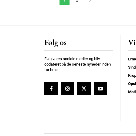
1
2
Følg os
Vi
Følg vores sociale medier og bliv
Ernæ
opdateret på de seneste nyheder inden
Sind
for helse.
Kro
Opsk
Moti