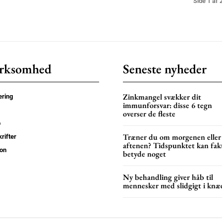
Side 1 af 
rksomhed
Seneste nyheder
Zinkmangel svækker dit
ring
immunforsvar: disse 6 tegn
overser de fleste
p
Træner du om morgenen eller
rifter
aftenen? Tidspunktet kan fak
on
betyde noget
Ny behandling giver håb til
mennesker med slidgigt i knæ