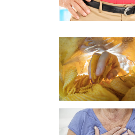
Free limited access
Gratis
/ forever
Etiam est nibh, lobortis sit
Praesent euismod ac
Ut mollis pellentesque tortor
Nullam eu erat condimentum
Donec quis est ac felis