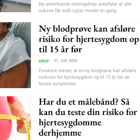
Ny amerikansk retningslinje anbefaler at alle
voksne får målt Lp(a) mindst én gang.
Ny blodprøve kan afsløre
risiko for hjertesygdom op
til 15 år før
21. Juli, 2026
KROP
Forskere mener, at en ny blodprøve kan afsløre
risikoen for hjertesygdom op til 15 år før de
første symptomer.
Har du et målebånd? Så
kan du teste din risiko for
hjertesygdomme
derhjemme