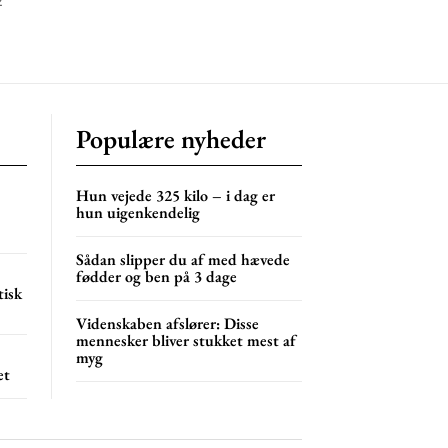
2
Populære nyheder
Hun vejede 325 kilo – i dag er
hun uigenkendelig
Sådan slipper du af med hævede
fødder og ben på 3 dage
tisk
Videnskaben afslører: Disse
mennesker bliver stukket mest af
myg
et