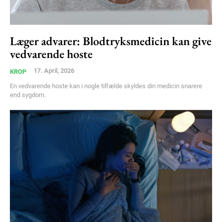
Læger advarer: Blodtryksmedicin kan give
vedvarende hoste
17. April, 2026
KROP
En vedvarende hoste kan i nogle tilfælde skyldes din medicin snarere
end sygdom.