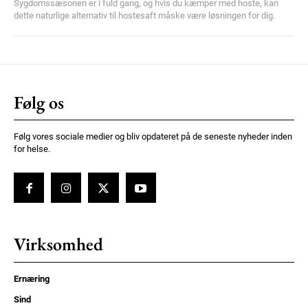
Sygdomssæsonen er i fuld gang, og hvis du kæmper med hoste, kan
dette naturlige alternativ til hostesaft måske være løsningen for dig.
Følg os
Følg vores sociale medier og bliv opdateret på de seneste nyheder inden
for helse.
Virksomhed
Ernæring
Sind