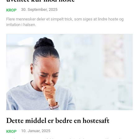
Orci varius natoque dolor
30. September, 2025
KROP
Flere mennesker deler et simpelt trick, som siges at lindre hoste og
irritation i halsen.
YEARLY PRICING
MONTHLY PRICING
Dette middel er bedre en hostesaft
10. Januar, 2025
KROP