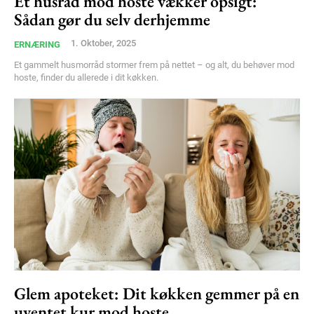
Ét husråd mod hoste vækker opsigt:
Orci varius natoque dolor
Sådan gør du selv derhjemme
1. Oktober, 2025
ERNÆRING
Et gammelt husmorråd stormer frem på nettet – og alt, du behøver mod
hoste, finder du allerede i dit køkken.
Member full access
100
DKK
/ year
Etiam est nibh, lobortis sit
Praesent euismod ac
Ut mollis pellentesque tortor
Glem apoteket: Dit køkken gemmer på en
Nullam eu erat condimentum
uventet kur mod hoste
Donec quis est ac felis