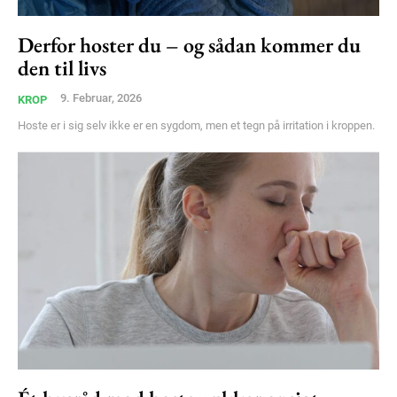
Derfor hoster du – og sådan kommer du
Subscription Plans
den til livs
9. Februar, 2026
KROP
Hoste er i sig selv ikke er en sygdom, men et tegn på irritation i kroppen.
Free limited access
Gratis
/ forever
Etiam est nibh, lobortis sit
Praesent euismod ac
Ut mollis pellentesque tortor
Nullam eu erat condimentum
Donec quis est ac felis