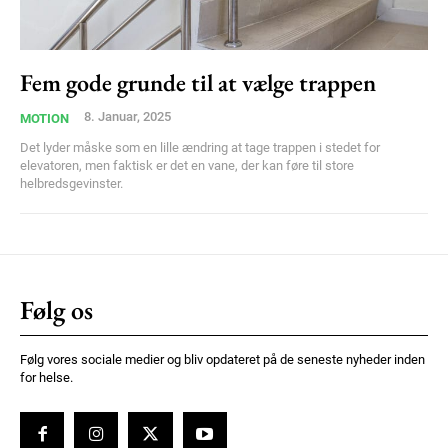
Ut mollis pellentesque tortor
Nullam eu erat condimentum
Donec quis est ac felis
Fem gode grunde til at vælge trappen
Orci varius natoque dolor
8. Januar, 2025
MOTION
Det lyder måske som en lille ændring at tage trappen i stedet for
elevatoren, men faktisk er det en vane, der kan føre til store
helbredsgevinster.
Member full access
Følg os
100
DKK
/ year
Følg vores sociale medier og bliv opdateret på de seneste nyheder inden
for helse.
Etiam est nibh, lobortis sit
Praesent euismod ac