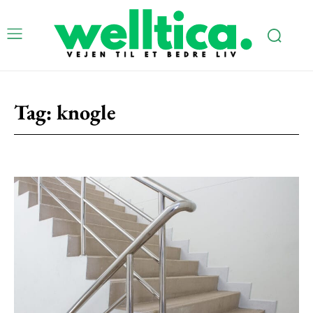
Subscription Plans
Tag:
knogle
Free limited access
Gratis
/ forever
Etiam est nibh, lobortis sit
Praesent euismod ac