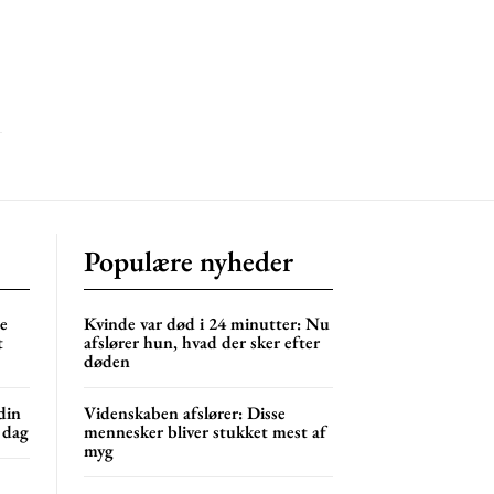
mentum
s
lor
NG
MONTHLY PRICING
Populære nyheder
ne
Kvinde var død i 24 minutter: Nu
t
afslører hun, hvad der sker efter
døden
din
Videnskaben afslører: Disse
 dag
mennesker bliver stukket mest af
myg