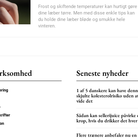
Frost og skiftende temperaturer kan hurtigt gøre
Nullam eu erat condi
dine læber tørre. Men med disse enkle tips kan
Donec quis est ac feli
du holde dine læber bløde og smukke hele
Orci varius natoque do
vinteren.
YEARLY PRICI
rksomhed
Seneste nyheder
1 af 5 danskere kan have den
ring
skjulte kolesterolrisiko uden a
vide det
p
Sådan kan sellerijuice påvirke 
rifter
krop, hvis du drikker det hver
on
Flere trænere anbefaler nu en