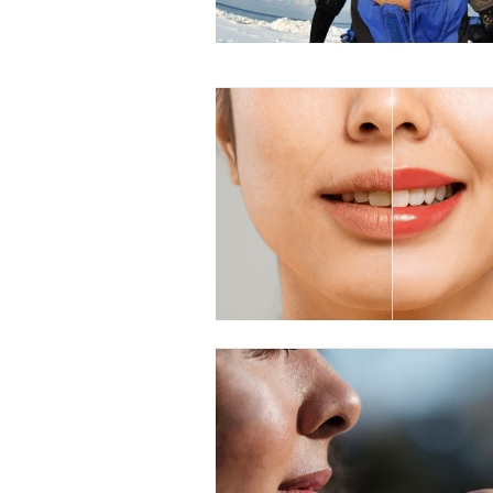
Free limited access
Gratis
/ forever
Etiam est nibh, lobortis sit
Praesent euismod ac
Ut mollis pellentesque tortor