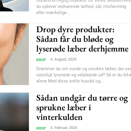
tilstand en vigtig indikator for vores helbred.Hvis
du oplever vedvarende tørhed, sår, misfarvning
eller mærkelige...
Subscription Plans
Drop dyre produkter:
Sådan får du bløde og
lyserøde læber derhjemme
4. August, 2025
KROP
Member full ac
Drømmer du om sunde og smukke læber, der se
naturligt lyserøde og velplejede ud? Så er du ikk
alene.Med disse enkle husråd og...
100
DK
Sådan undgår du tørre og
sprukne læber i
Etiam est nibh, loborti
vinterkulden
Praesent euismod ac
4. Februar, 2025
KROP
Ut mollis pellentesque