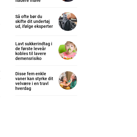
fladere mave
Så ofte bør du
skifte dit undertøj
ud, ifølge eksperter
Lavt sukkerindtag i
de første leveår
kobles til lavere
demensrisiko
cess
r
Disse fem enkle
e
vaner kan styrke dit
velvære i en travl
K
hverdag
/ year
s sit
 tortor