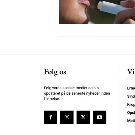
Nullam eu erat condimentum
Donec quis est ac felis
Orci varius natoque dolor
Følg os
Vi
Følg vores sociale medier og bliv
Ernæ
opdateret på de seneste nyheder inden
Sind
for helse.
Kro
Opsk
Moti