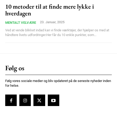
10 metoder til at finde mere lykke i
hverdagen
23. Januar, 2025
MENTALT VELVÆRE
Ved at vende blikket indad kan vi finde værktøjer, der hjælper os med at
håndtere livets udfordringer.Her får du 10 enkle punkter, som...
Følg os
Følg vores sociale medier og bliv opdateret på de seneste nyheder inden
for helse.