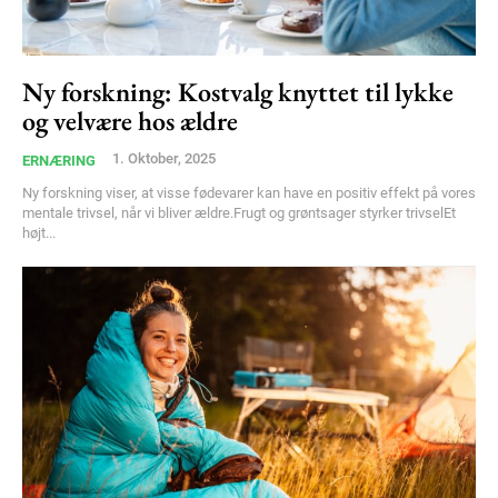
Ny forskning: Kostvalg knyttet til lykke
og velvære hos ældre
1. Oktober, 2025
ERNÆRING
Ny forskning viser, at visse fødevarer kan have en positiv effekt på vores
mentale trivsel, når vi bliver ældre.Frugt og grøntsager styrker trivselEt
højt...
Subscription Plans