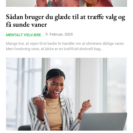
Member full access
Sådan bruger du glæde til at træffe valg og
få sunde vaner
100
DKK
/ year
9. Februar, 2025
MENTALT VELVÆRE
Mange tror, at vejen til et bedre liv handler om at eliminere dårlige vaner.
Men forskning viser, at lykke er en kraftfuld drivkraft bag...
Etiam est nibh, lobortis sit
Praesent euismod ac
Ut mollis pellentesque tortor
Nullam eu erat condimentum
Donec quis est ac felis
Orci varius natoque dolor
YEARLY PRICING
MONTHLY PRICING