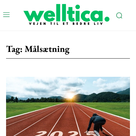
Subscription Plans
Tag:
Målsætning
Free limited access
Gratis
/ forever
Etiam est nibh, lobortis sit
Praesent euismod ac