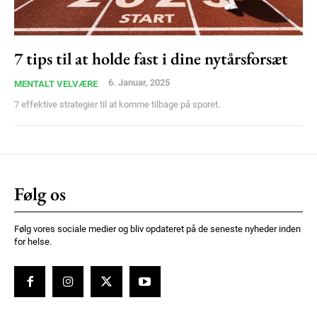
Ut mollis pellentesque tortor
Nullam eu erat condimentum
Donec quis est ac felis
7 tips til at holde fast i dine nytårsforsæt
Orci varius natoque dolor
6. Januar, 2025
MENTALT VELVÆRE
7 effektive strategier til at komme tilbage på sporet.
Member full access
Følg os
100
DKK
Følg vores sociale medier og bliv opdateret på de seneste nyheder inden
/ year
for helse.
Etiam est nibh, lobortis sit
Praesent euismod ac