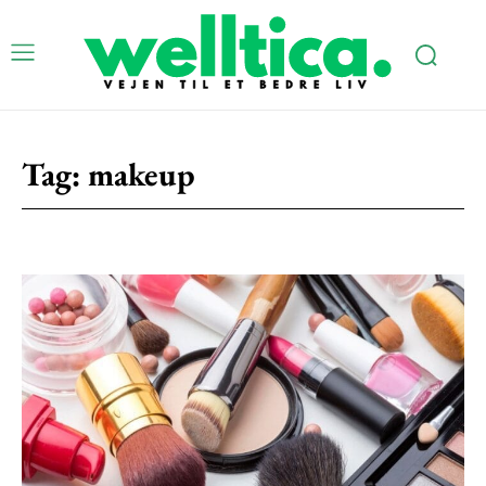
Tag:
makeup
Subscription Plans
Free limited access
Gratis
/ forever
Etiam est nibh, lobortis sit