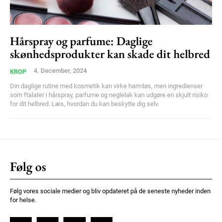
Praesent euismod ac
Ut mollis pellentesque tortor
Nullam eu erat condimentum
Hårspray og parfume: Daglige
Donec quis est ac felis
skønhedsprodukter kan skade dit helbred
Orci varius natoque dolor
4. December, 2024
KROP
Din daglige rutine med kosmetik kan virke harmløs, men ingredienser
som ftalater i hårspray, parfume og neglelak kan udgøre en skjult risiko
for dit helbred. Læs, hvordan du kan beskytte dig selv.
Member full access
Følg os
100
DKK
/ year
Følg vores sociale medier og bliv opdateret på de seneste nyheder inden
for helse.
Etiam est nibh, lobortis sit