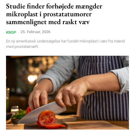
Studie finder forhøjede mængder
Free limited access
mikroplast i prostatatumorer
sammenlignet med raskt væv
Gratis
/ forever
25. Februar, 2026
KROP
En ny amerikansk undersøgelse har fundet mikroplast i væv fra mænd
med prostatakræft.
Etiam est nibh, lobortis sit
Praesent euismod ac
Ut mollis pellentesque tortor
Nullam eu erat condimentum
Donec quis est ac felis
Orci varius natoque dolor