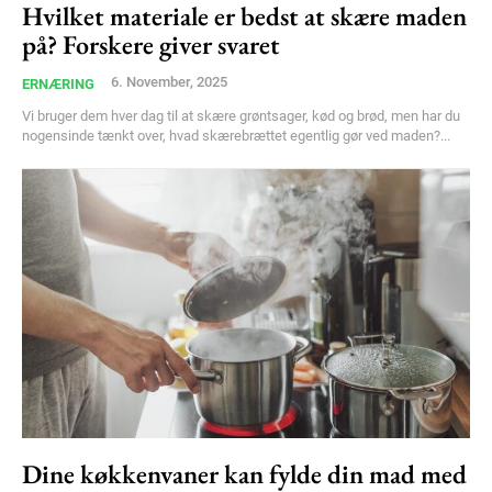
Hvilket materiale er bedst at skære maden
Member full access
på? Forskere giver svaret
6. November, 2025
ERNÆRING
100
DKK
/ year
Vi bruger dem hver dag til at skære grøntsager, kød og brød, men har du
nogensinde tænkt over, hvad skærebrættet egentlig gør ved maden?...
Etiam est nibh, lobortis sit
Praesent euismod ac
Ut mollis pellentesque tortor
Nullam eu erat condimentum
Donec quis est ac felis
Orci varius natoque dolor
YEARLY PRICING
MONTHLY PRICING
Dine køkkenvaner kan fylde din mad med