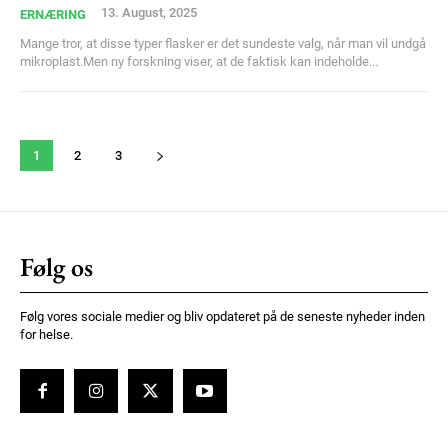
13. August, 2025
ERNÆRING
Mange tror, at disse typer flasker er det sundeste valg, når man vil undgå
mikroplast.Men ny forskning viser, at de faktisk kan indeholde...
1
2
3
Følg os
Følg vores sociale medier og bliv opdateret på de seneste nyheder inden
for helse.