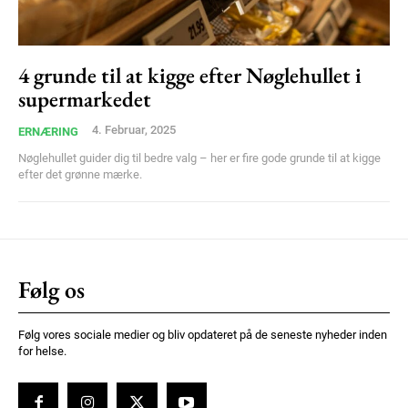
Ut mollis pellentesque tortor
Nullam eu erat condimentum
Donec quis est ac felis
4 grunde til at kigge efter Nøglehullet i
supermarkedet
Orci varius natoque dolor
4. Februar, 2025
ERNÆRING
Nøglehullet guider dig til bedre valg – her er fire gode grunde til at kigge
efter det grønne mærke.
Member full access
Følg os
100
DKK
/ year
Følg vores sociale medier og bliv opdateret på de seneste nyheder inden
for helse.
Etiam est nibh, lobortis sit