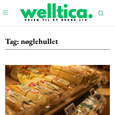
Subscription Plans
Tag:
nøglehullet
Free limited access
Gratis
/ forever
Etiam est nibh, lobortis sit
Praesent euismod ac