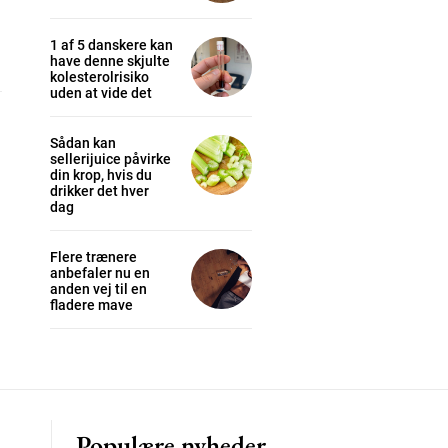
1 af 5 danskere kan
have denne skjulte
kolesterolrisiko
cess
uden at vide det
Sådan kan
K
sellerijuice påvirke
/ year
din krop, hvis du
drikker det hver
dag
Flere trænere
s sit
anbefaler nu en
anden vej til en
fladere mave
 tortor
mentum
s
lor
Populære nyheder