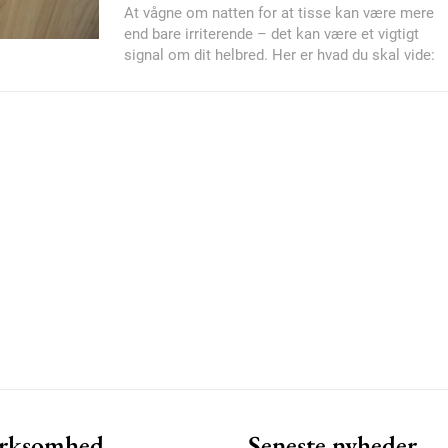
At vågne om natten for at tisse kan være mere
end bare irriterende – det kan være et vigtigt
signal om dit helbred. Her er hvad du skal vide:
Member full ac
100
DK
Etiam est nibh, loborti
Praesent euismod ac
Ut mollis pellentesque
Nullam eu erat condi
Donec quis est ac feli
Orci varius natoque do
rksomhed
Seneste nyheder