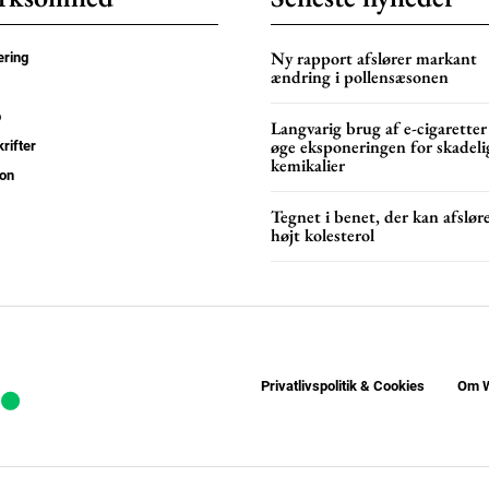
YEARLY PRICI
Ny rapport afslører markant
ring
ændring i pollensæsonen
p
Langvarig brug af e-cigaretter
øge eksponeringen for skadeli
rifter
kemikalier
on
Tegnet i benet, der kan afslør
højt kolesterol
Privatlivspolitik & Cookies
Om W