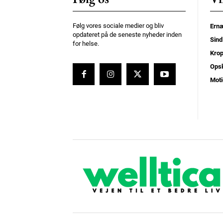
Følg vores sociale medier og bliv
Ernæ
opdateret på de seneste nyheder inden
Sind
for helse.
Kro
Opsk
Moti