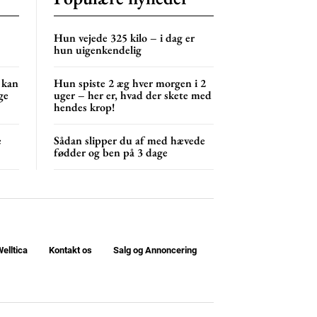
NG
MONTHLY PRICING
Hun vejede 325 kilo – i dag er
hun uigenkendelig
 kan
Hun spiste 2 æg hver morgen i 2
ge
uger – her er, hvad der skete med
hendes krop!
e
Sådan slipper du af med hævede
fødder og ben på 3 dage
elltica
Kontakt os
Salg og Annoncering