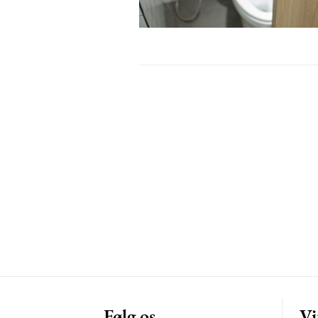
Free limited access
Gratis
/ forever
Etiam est nibh, lobortis sit
Praesent euismod ac
Ut mollis pellentesque tortor
Nullam eu erat condimentum
Donec quis est ac felis
Orci varius natoque dolor
Følg os
Vi