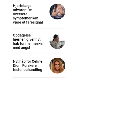
Hjertelæge
advarer: De
oversete
symptomer kan
være et faresignal
Opdagelse i
hjernen giver nyt
håb for mennesker
med angst
cess
Nyt håb for Céline
Dion: Forskere
tester behandling
K
/ year
s sit
 tortor