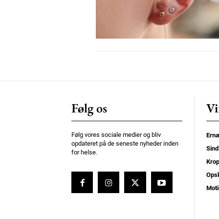
Nullam eu erat condimentum
Donec quis est ac felis
Orci varius natoque dolor
Følg os
Vi
Følg vores sociale medier og bliv
Ernæ
opdateret på de seneste nyheder inden
Sind
for helse.
Kro
Opsk
Moti