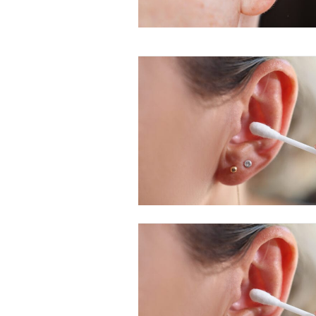
Free limited access
Gratis
/ forever
Etiam est nibh, lobortis sit
Praesent euismod ac
Ut mollis pellentesque tortor