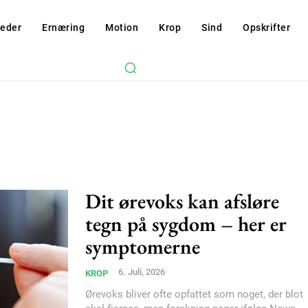
eder
Ernæring
Motion
Krop
Sind
Opskrifter
Dit ørevoks kan afsløre
tegn på sygdom – her er
symptomerne
6. Juli, 2026
KROP
Ørevoks bliver ofte opfattet som noget, der blot