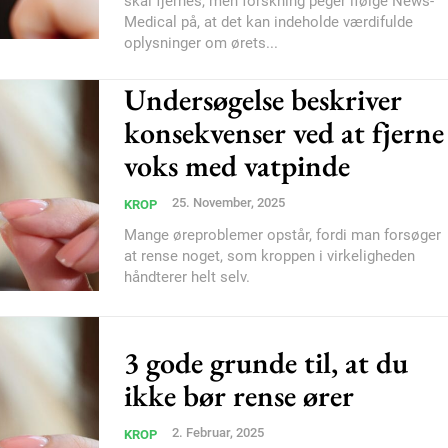
skal fjernes, men forskning peger ifølge News-
Medical på, at det kan indeholde værdifulde
oplysninger om ørets...
Subscription Plans
Undersøgelse beskriver
konsekvenser ved at fjerne
voks med vatpinde
25. November, 2025
KROP
Member full ac
Mange øreproblemer opstår, fordi man forsøger
at rense noget, som kroppen i virkeligheden
håndterer helt selv.
100
DK
3 gode grunde til, at du
ikke bør rense ører
Etiam est nibh, loborti
Praesent euismod ac
2. Februar, 2025
KROP
Ut mollis pellentesque