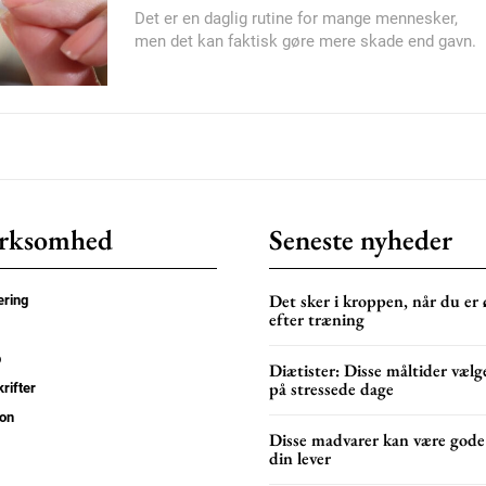
Det er en daglig rutine for mange mennesker,
Nullam eu erat condi
men det kan faktisk gøre mere skade end gavn.
Donec quis est ac feli
Orci varius natoque do
YEARLY PRICI
rksomhed
Seneste nyheder
Det sker i kroppen, når du er
ring
efter træning
p
Diætister: Disse måltider vælge
på stressede dage
rifter
on
Disse madvarer kan være gode
din lever