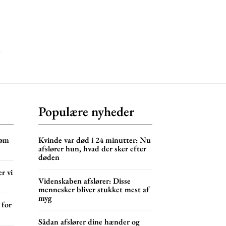
mentum
s
lor
NG
MONTHLY PRICING
Populære nyheder
 øm
Kvinde var død i 24 minutter: Nu
afslører hun, hvad der sker efter
døden
r vi
Videnskaben afslører: Disse
mennesker bliver stukket mest af
myg
 for
Sådan afslører dine hænder og