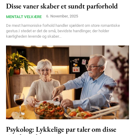
Disse vaner skaber et sundt parforhold
Free limited access
6. November, 2025
MENTALT VELVÆRE
De mest harmoniske forhold handler sjældent om store romantiske
Gratis
gestus.I stedet er det de små, bevidste handlinger, der holder
/ forever
kærligheden levende og skaber...
Etiam est nibh, lobortis sit
Praesent euismod ac
Ut mollis pellentesque tortor
Nullam eu erat condimentum
Donec quis est ac felis
Orci varius natoque dolor
Psykolog: Lykkelige par taler om disse