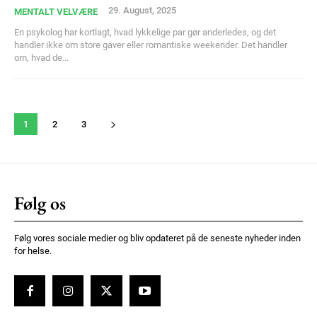
29. August, 2025
MENTALT VELVÆRE
En psykolog har kortlagt, hvad lykkelige par gør anderledes, og det
handler ikke om store gaver eller romantiske weekender. Det handler
om, hvad de...
1
2
3
Følg os
Følg vores sociale medier og bliv opdateret på de seneste nyheder inden
for helse.