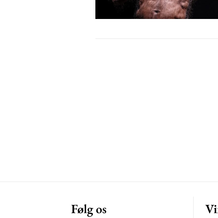
Free limited access
Gratis
/ forever
Etiam est nibh, lobortis sit
Praesent euismod ac
Ut mollis pellentesque tortor
Nullam eu erat condimentum
Donec quis est ac felis
Orci varius natoque dolor
Følg os
Vi