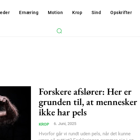
eder
Ernæring
Motion
Krop
Sind
Opskrifter
Forskere afslører: Her er
grunden til, at mennesker
ikke har pels
Subscription Plans
6. Juni, 2025
KROP
Hvorfor går vi rundt uden pels, når det kunne