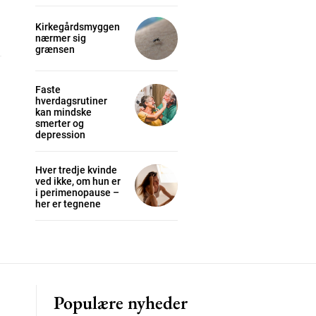
Kirkegårdsmyggen
nærmer sig
grænsen
cess
Faste
hverdagsrutiner
K
kan mindske
/ year
smerter og
depression
Hver tredje kvinde
s sit
ved ikke, om hun er
i perimenopause –
her er tegnene
 tortor
mentum
s
lor
Populære nyheder