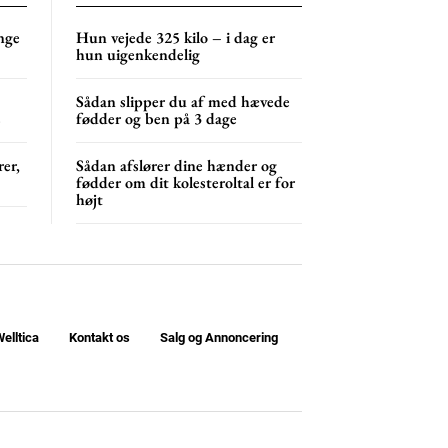
NG
MONTHLY PRICING
nge
Hun vejede 325 kilo – i dag er
hun uigenkendelig
Sådan slipper du af med hævede
s
fødder og ben på 3 dage
er,
Sådan afslører dine hænder og
fødder om dit kolesteroltal er for
højt
elltica
Kontakt os
Salg og Annoncering