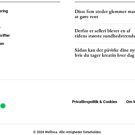
YEARLY PRICI
Disse fem steder glemmer ma
ring
at gøre rent
p
Derfor er selleri blevet en af
tidens største sundhedstrend
rifter
on
Sådan kan det påvirke dine nyr
hvis du tager kreatin hver dag
Privatlivspolitik & Cookies
Om W
© 2024 Welltica. Alle rettigheder forbeholdes.