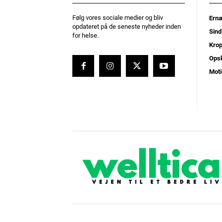
Følg vores sociale medier og bliv
Ernæ
opdateret på de seneste nyheder inden
Sind
for helse.
Kro
Opsk
Moti