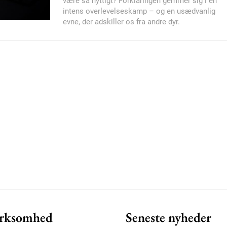
være så nyttigt? Forklaringen gemmer sig i en
intens overlevelseskamp – og en usædvanlig
evne, der adskiller os fra andre dyr.
Member full ac
100
DK
Etiam est nibh, loborti
Praesent euismod ac
Ut mollis pellentesque
Nullam eu erat condi
Donec quis est ac feli
Orci varius natoque do
rksomhed
Seneste nyheder