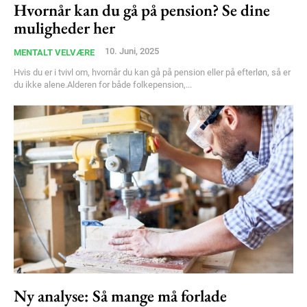
Hvornår kan du gå på pension? Se dine
Nullam eu erat condimentum
muligheder her
Donec quis est ac felis
Orci varius natoque dolor
10. Juni, 2025
MENTALT VELVÆRE
Hvis du er i tvivl om, hvornår du kan gå på pension eller på efterløn, så er
du ikke alene.Alderen for både folkepension,...
YEARLY PRICING
MONTHLY PRICING
Ny analyse: Så mange må forlade