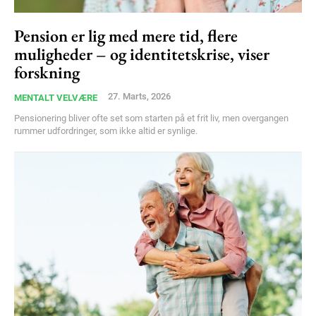
Pension er lig med mere tid, flere
muligheder – og identitetskrise, viser
forskning
Subscription Plans
27. Marts, 2026
MENTALT VELVÆRE
Pensionering bliver ofte set som starten på et frit liv, men overgangen
rummer udfordringer, som ikke altid er synlige.
Free limited access
Gratis
/ forever
Etiam est nibh, lobortis sit
Praesent euismod ac
Ut mollis pellentesque tortor