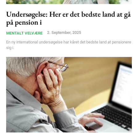
Nullam eu erat condimentum
Donec quis est ac felis
Undersøgelse: Her er det bedste land at gå
Orci varius natoque dolor
på pension i
2. September, 2025
MENTALT VELVÆRE
En ny international undersøgelse har kåret det bedste land at pensionere
sig i.
Member full access
100
DKK
/ year
Etiam est nibh, lobortis sit
Praesent euismod ac
Ut mollis pellentesque tortor