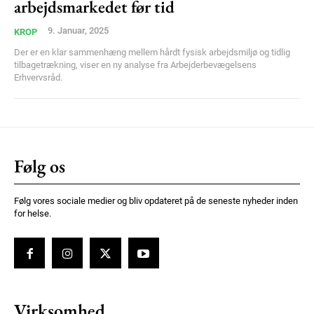
arbejdsmarkedet før tid
9. Januar, 2025
KROP
Der er en klar sammenhæng mellem hårdt fysisk arbejdsmiljø og tidlig
tilbagetrækning, viser en ny analyse fra Arbejderbevægelsens
Erhvervsråd.
Følg os
Følg vores sociale medier og bliv opdateret på de seneste nyheder inden
for helse.
Virksomhed