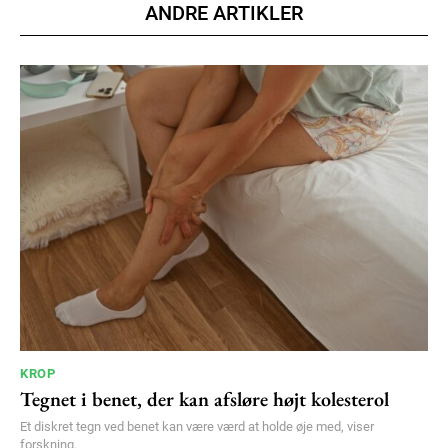
ANDRE ARTIKLER
100
DKK
/ year
Etiam est nibh, lobortis sit
Praesent euismod ac
Ut mollis pellentesque tortor
Nullam eu erat condimentum
Donec quis est ac felis
Orci varius natoque dolor
YEARLY PRICING
MONTHLY PRICING
KROP
Tegnet i benet, der kan afsløre højt kolesterol
Et diskret tegn ved benet kan være værd at holde øje med, viser
forskning.