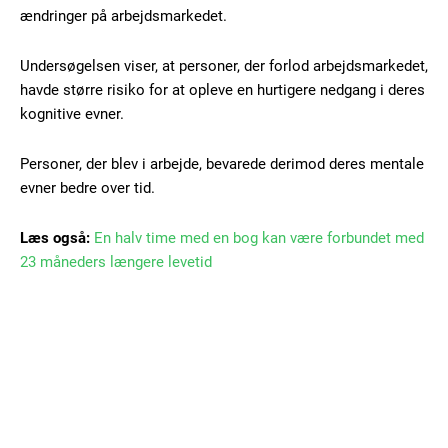
ændringer på arbejdsmarkedet.
Gratis
/ forever
Undersøgelsen viser, at personer, der forlod arbejdsmarkedet,
havde større risiko for at opleve en hurtigere nedgang i deres
kognitive evner.
Etiam est nibh, lobortis sit
Praesent euismod ac
Personer, der blev i arbejde, bevarede derimod deres mentale
Ut mollis pellentesque tortor
evner bedre over tid.
Nullam eu erat condimentum
Donec quis est ac felis
Læs også:
En halv time med en bog kan være forbundet med
Orci varius natoque dolor
23 måneders længere levetid
Member full access