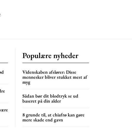
2
Populære nyheder
ød
Videnskaben afslører: Disse
mennesker bliver stukket mest af
myg
dre
Sådan bør dit blodtryk se ud
baseret på din alder
være
8 grunde til, at chiafrø kan gøre
mere skade end gavn