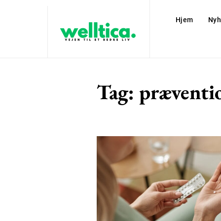
Hjem
Nyh
Tag:
præventi