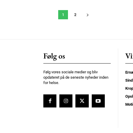
1
2
Følg os
Vi
Følg vores sociale medier og bliv
Ernæ
opdateret på de seneste nyheder inden
Sind
for helse.
Kro
Opsk
Moti