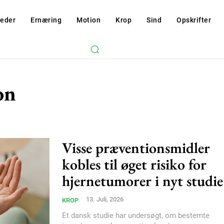
eder
Ernæring
Motion
Krop
Sind
Opskrifter
on
Visse præventionsmidler
kobles til øget risiko for
hjernetumorer i nyt studie
13. Juli, 2026
KROP
Et dansk studie har undersøgt, om bestemte