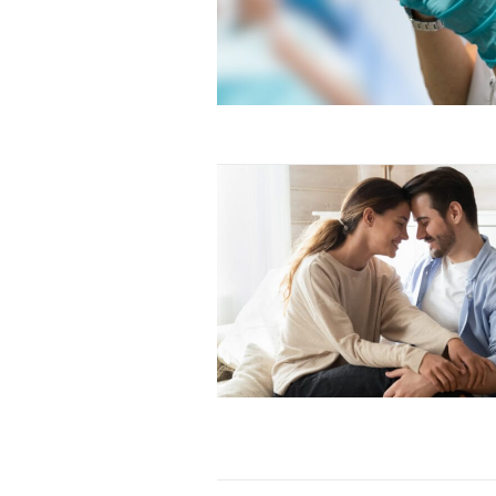
Donec quis est ac felis
Orci varius natoque dolor