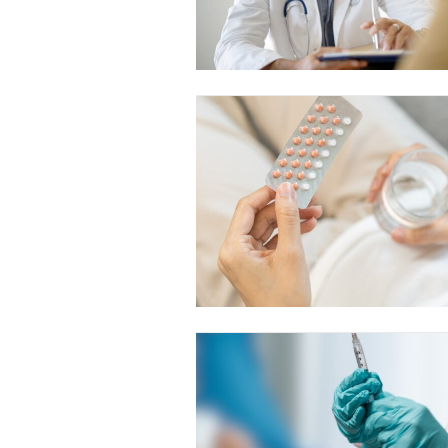
Free limited access
Gratis
/ forever
Etiam est nibh, lobortis sit
Praesent euismod ac
Ut mollis pellentesque tortor
Nullam eu erat condimentum