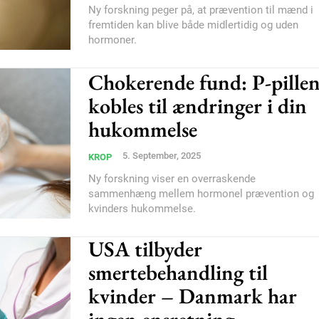
Ny forskning peger på, at prævention til mænd i
Subscription Plans
fremtiden kan blive både midlertidig og uden
hormoner.
Chokerende fund: P-pille
kobles til ændringer i din
hukommelse
Member full ac
5. September, 2025
KROP
100
DK
Ny forskning viser en overraskende
sammenhæng mellem hormonel prævention og
kvinders hukommelse.
USA tilbyder
Etiam est nibh, loborti
smertebehandling til
Praesent euismod ac
kvinder – Danmark har
Ut mollis pellentesque
Nullam eu erat condi