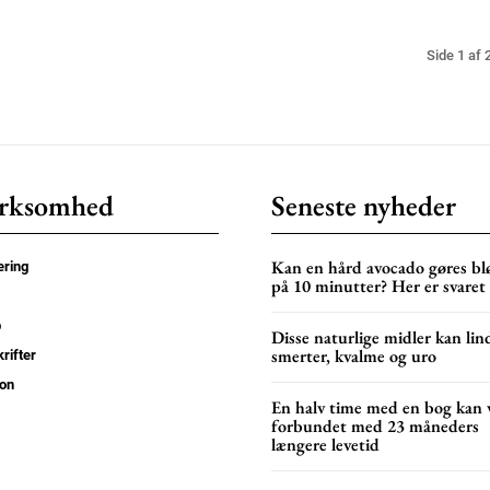
Side 1 af 
rksomhed
Seneste nyheder
Kan en hård avocado gøres bl
ring
på 10 minutter? Her er svaret
p
Disse naturlige midler kan lin
smerter, kvalme og uro
rifter
on
En halv time med en bog kan 
forbundet med 23 måneders
længere levetid