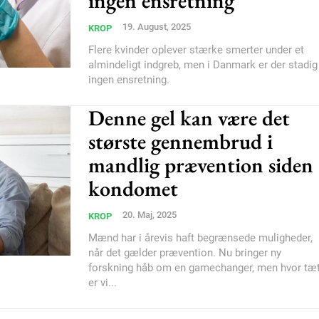
ingen ensretning
Donec quis est ac feli
19. August, 2025
KROP
Orci varius natoque do
Flere kvinder oplever stærke smerter under et
almindeligt indgreb, men i Danmark er der stadig
ingen ensretning.
YEARLY PRICI
Denne gel kan være det
største gennembrud i
mandlig prævention siden
kondomet
20. Maj, 2025
KROP
Mænd har i årevis haft begrænsede muligheder,
når det gælder prævention. Nu bringer ny
forskning håb om en gamechanger, men hvor tæ
er vi...