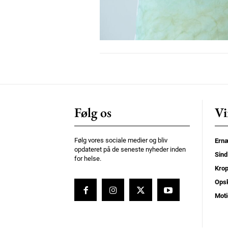
Donec quis est ac felis
Orci varius natoque dolor
Følg os
Vi
Følg vores sociale medier og bliv
Ernæ
opdateret på de seneste nyheder inden
Sind
for helse.
Kro
Opsk
Moti