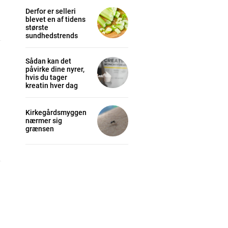
Derfor er selleri
blevet en af tidens
største
sundhedstrends
Sådan kan det
påvirke dine nyrer,
hvis du tager
kreatin hver dag
cess
Kirkegårdsmyggen
nærmer sig
grænsen
K
/ year
s sit
 tortor
mentum