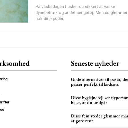
På vaskedagen husker du sikkert at vaske
Donec quis est ac feli
dynebetræk og andet sengetøj. Men du glemmer
Orci varius natoque do
nok dine puder.
YEARLY PRICI
rksomhed
Seneste nyheder
Gode alternativer til pasta, de
ring
passer perfekt til kødsovs
p
Disse hygiejnefejl ser flyperso
helst, at du undgår
rifter
on
Disse fem steder glemmer ma
at gøre rent