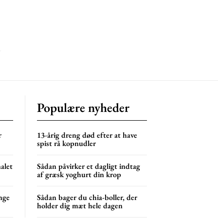
s
lor
NG
MONTHLY PRICING
Populære nyheder
r
13-årig dreng død efter at have
spist rå kopnudler
nalet
Sådan påvirker et dagligt indtag
af græsk yoghurt din krop
nge
Sådan bager du chia-boller, der
holder dig mæt hele dagen