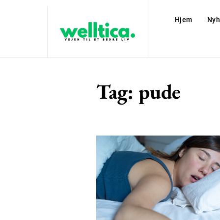
Hjem
Nyh
Tag:
pude