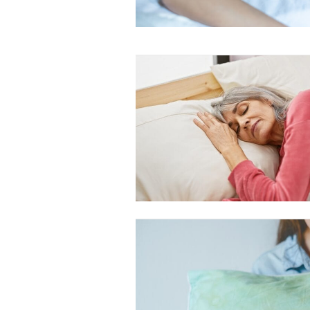
Free limited access
Gratis
/ forever
Etiam est nibh, lobortis sit
Praesent euismod ac
Ut mollis pellentesque tortor
Nullam eu erat condimentum