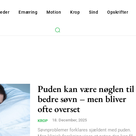
eder
Ernæring
Motion
Krop
Sind
Opskrifter
Puden kan være nøglen til
bedre søvn – men bliver
ofte overset
18. December, 2025
KROP
Søvnproblemer forklares sjældent med puden.