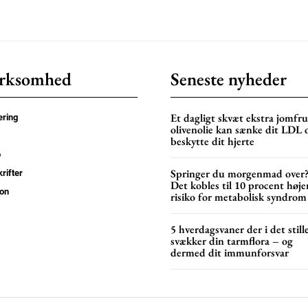
Donec quis est ac feli
Orci varius natoque do
rksomhed
Seneste nyheder
YEARLY PRICI
Et dagligt skvæt ekstra jomfru
ring
olivenolie kan sænke dit LDL 
beskytte dit hjerte
p
Springer du morgenmad over
rifter
Det kobles til 10 procent høje
on
risiko for metabolisk syndrom
5 hverdagsvaner der i det still
svækker din tarmflora – og
dermed dit immunforsvar