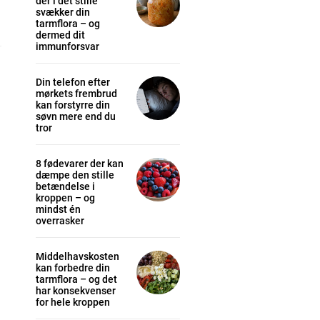
der i det stille
svækker din
tarmflora – og
dermed dit
immunforsvar
Din telefon efter
mørkets frembrud
kan forstyrre din
søvn mere end du
cess
tror
K
8 fødevarer der kan
dæmpe den stille
/ year
betændelse i
kroppen – og
mindst én
overrasker
s sit
Middelhavskosten
kan forbedre din
 tortor
tarmflora – og det
har konsekvenser
mentum
for hele kroppen