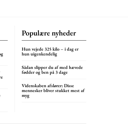
s
lor
Populære nyheder
NG
MONTHLY PRICING
Hun vejede 325 kilo – i dag er
og
hun uigenkendelig
Sådan slipper du af med hævede
?
fødder og ben på 3 dage
re
Videnskaben afslører: Disse
mennesker bliver stukket mest af
e
myg