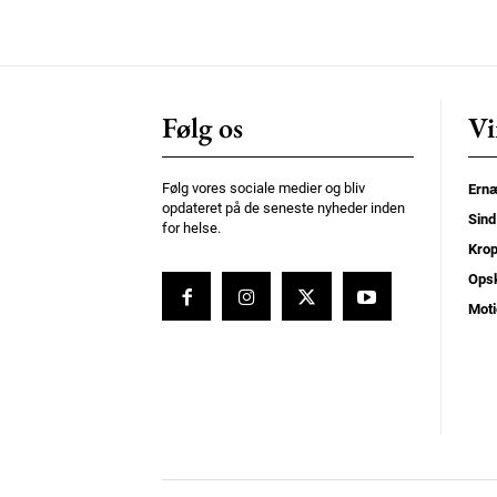
Orci varius natoque dolor
Følg os
Vi
Følg vores sociale medier og bliv
Ernæ
opdateret på de seneste nyheder inden
Sind
for helse.
Kro
Opsk
Moti