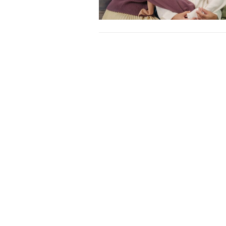
Free limited access
Gratis
/ forever
Etiam est nibh, lobortis sit
Praesent euismod ac
Ut mollis pellentesque tortor
Nullam eu erat condimentum
Donec quis est ac felis