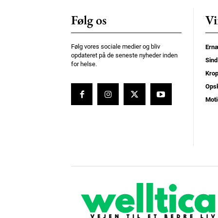
Følg os
Vi
Følg vores sociale medier og bliv
Ernæ
opdateret på de seneste nyheder inden
Sind
for helse.
Kro
Opsk
Moti