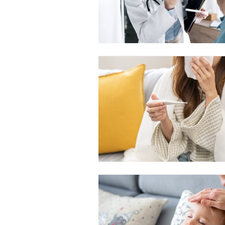
Free limited access
Gratis
/ forever
Etiam est nibh, lobortis sit
Praesent euismod ac
Ut mollis pellentesque tortor
Nullam eu erat condimentum
Donec quis est ac felis
Orci varius natoque dolor