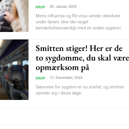
30. Januar, 2025
KROP
Mens influenza og RS-virus sender danskere
YEARLY PRICI
under dynen, sker der noget
bemærkelsesværdigt med en anden sygdom.
Smitten stiger! Her er de
to sygdomme, du skal være
opmærksom på
12. December, 2024
KROP
Sæsonen for sygdom er nu startet, og smitten
spreder sig i disse dage.