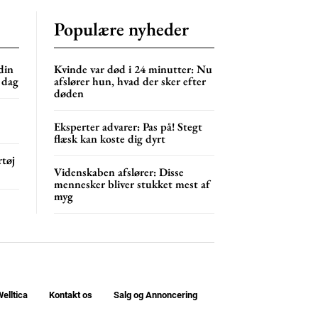
Populære nyheder
din
Kvinde var død i 24 minutter: Nu
 dag
afslører hun, hvad der sker efter
døden
Eksperter advarer: Pas på! Stegt
flæsk kan koste dig dyrt
rtøj
Videnskaben afslører: Disse
mennesker bliver stukket mest af
myg
elltica
Kontakt os
Salg og Annoncering