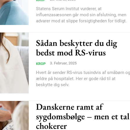
Statens Serum Institut vurderer, at
influenzasæsonen går mod sin afslutning, men
advarer mod at slippe forsigtigheden for tidligt.
Member full ac
Sådan beskytter du dig
bedst mod RS-virus
100
DK
3. Februar, 2025
KROP
Hvert år sender RS-virus tusindvis af småbørn o
ældre på hospitalet. Her er gode råd til at
Etiam est nibh, loborti
beskytte dig selv.
Praesent euismod ac
Ut mollis pellentesque
Danskerne ramt af
Nullam eu erat condi
sygdomsbølge – men et tal
Donec quis est ac feli
chokerer
Orci varius natoque do