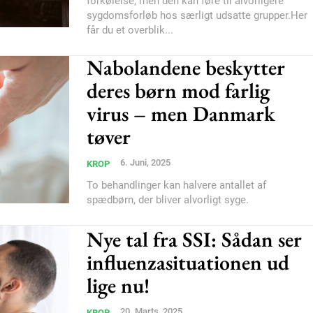
forkølelse, men den kan føre til alvorligere
sygdomsforløb hos særligt udsatte grupper.Her
får du et overblik...
Nabolandene beskytter
deres børn mod farlig
virus – men Danmark
tøver
6. Juni, 2025
KROP
To behandlinger kan halvere antallet af
spædbørn, der bliver alvorligt syge.
Nye tal fra SSI: Sådan ser
influenzasituationen ud
lige nu!
Subscription Plans
20. Marts, 2025
KROP