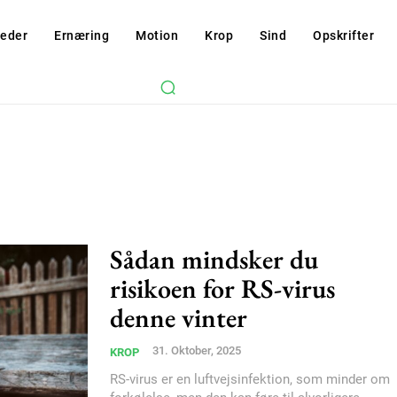
eder
Ernæring
Motion
Krop
Sind
Opskrifter
Sådan mindsker du
risikoen for RS-virus
denne vinter
31. Oktober, 2025
KROP
RS-virus er en luftvejsinfektion, som minder om