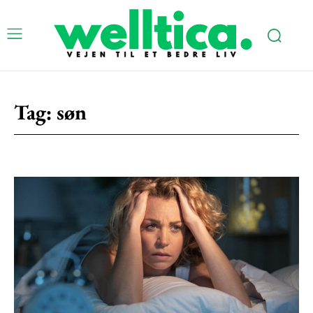
Subscription Plans
Tag:
søn
Free limited access
Gratis
/ forever
Etiam est nibh, lobortis sit
Praesent euismod ac