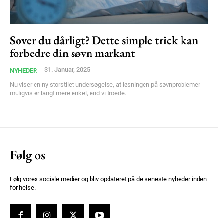
Ut mollis pellentesque tortor
Nullam eu erat condimentum
Donec quis est ac felis
Sover du dårligt? Dette simple trick kan
forbedre din søvn markant
Orci varius natoque dolor
31. Januar, 2025
NYHEDER
Nu viser en ny storstilet undersøgelse, at løsningen på søvnproblemer
muligvis er langt mere enkel, end vi troede.
Member full access
Følg os
100
DKK
/ year
Følg vores sociale medier og bliv opdateret på de seneste nyheder inden
for helse.
Etiam est nibh, lobortis sit