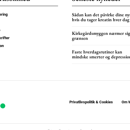
Sådan kan det påvirke dine nyr
ring
hvis du tager kreatin hver dag
p
Kirkegårdsmyggen nærmer si
grænsen
rifter
on
Faste hverdagsrutiner kan
mindske smerter og depressio
Privatlivspolitik & Cookies
Om W