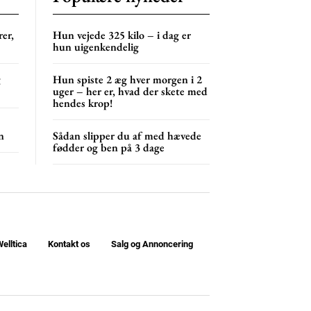
er,
Hun vejede 325 kilo – i dag er
hun uigenkendelig
g
Hun spiste 2 æg hver morgen i 2
uger – her er, hvad der skete med
hendes krop!
n
Sådan slipper du af med hævede
fødder og ben på 3 dage
elltica
Kontakt os
Salg og Annoncering