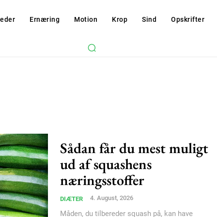
eder
Ernæring
Motion
Krop
Sind
Opskrifter
Sådan får du mest muligt
ud af squashens
næringsstoffer
4. August, 2026
DIÆTER
Måden, du tilbereder squash på, kan have