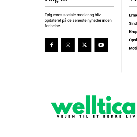
Følg vores sociale medier og bliv
Ernæ
opdateret på de seneste nyheder inden
Sind
for helse.
Kro
Opsk
Moti