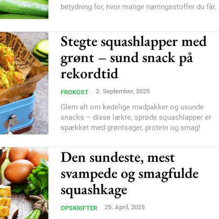
betydning for, hvor mange næringsstoffer du får.
Stegte squashlapper med
grønt – sund snack på
rekordtid
Subscription Plans
2. September, 2025
FROKOST
Glem alt om kedelige madpakker og usunde
snacks – disse lækre, sprøde squashlapper er
spækket med grøntsager, protein og smag!
Den sundeste, mest
Member full ac
svampede og smagfulde
100
DK
squashkage
25. April, 2025
OPSKRIFTER