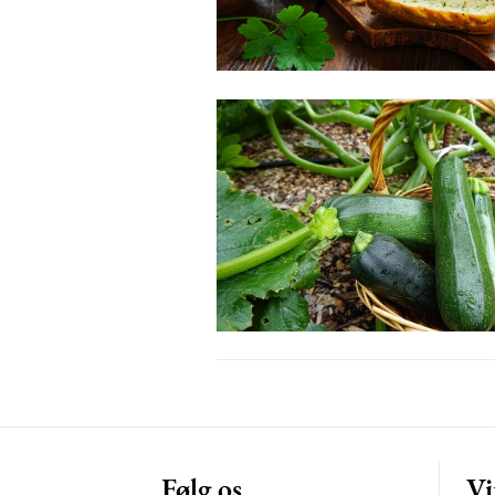
Etiam est nibh, lobortis sit
Praesent euismod ac
Ut mollis pellentesque tortor
Nullam eu erat condimentum
Donec quis est ac felis
Orci varius natoque dolor
Følg os
Vi