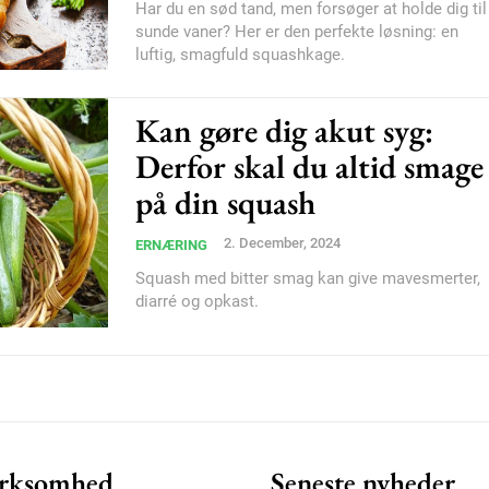
Har du en sød tand, men forsøger at holde dig til
sunde vaner? Her er den perfekte løsning: en
Etiam est nibh, loborti
luftig, smagfuld squashkage.
Praesent euismod ac
Ut mollis pellentesque
Kan gøre dig akut syg:
Nullam eu erat condi
Derfor skal du altid smage
Donec quis est ac feli
på din squash
Orci varius natoque do
2. December, 2024
ERNÆRING
Squash med bitter smag kan give mavesmerter,
YEARLY PRICI
diarré og opkast.
rksomhed
Seneste nyheder