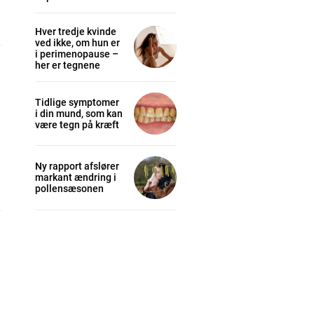
Hver tredje kvinde
ved ikke, om hun er
i perimenopause –
her er tegnene
Tidlige symptomer
i din mund, som kan
være tegn på kræft
Ny rapport afslører
markant ændring i
pollensæsonen
cess
K
/ year