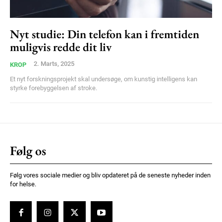
Nyt studie: Din telefon kan i fremtiden
muligvis redde dit liv
2. Marts, 2025
KROP
Et nyt forskningsprojekt skal undersøge, om kunstig intelligens kan
styrke forebyggelsen af stroke.
Følg os
Følg vores sociale medier og bliv opdateret på de seneste nyheder inden
for helse.