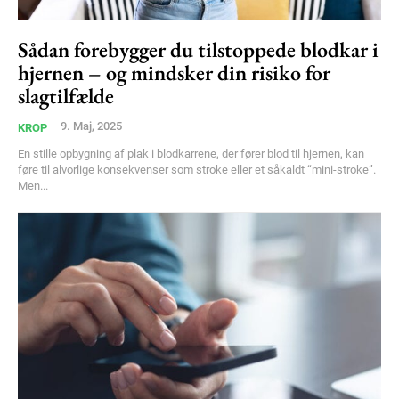
Member full access
Sådan forebygger du tilstoppede blodkar i
hjernen – og mindsker din risiko for
slagtilfælde
100
DKK
/ year
9. Maj, 2025
KROP
En stille opbygning af plak i blodkarrene, der fører blod til hjernen, kan
Etiam est nibh, lobortis sit
føre til alvorlige konsekvenser som stroke eller et såkaldt “mini-stroke”.
Men...
Praesent euismod ac
Ut mollis pellentesque tortor
Nullam eu erat condimentum
Donec quis est ac felis
Orci varius natoque dolor
YEARLY PRICING
MONTHLY PRICING