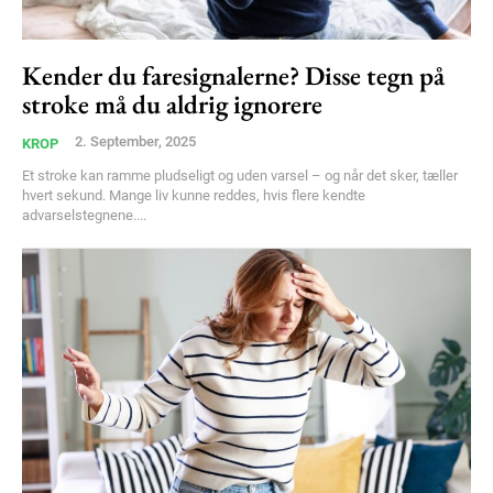
Free limited access
Kender du faresignalerne? Disse tegn på
stroke må du aldrig ignorere
Gratis
/ forever
2. September, 2025
KROP
Et stroke kan ramme pludseligt og uden varsel – og når det sker, tæller
hvert sekund. Mange liv kunne reddes, hvis flere kendte
Etiam est nibh, lobortis sit
advarselstegnene....
Praesent euismod ac
Ut mollis pellentesque tortor
Nullam eu erat condimentum
Donec quis est ac felis
Orci varius natoque dolor