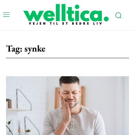
Tag:
synke
Subscription Plans
Free limited access
Gratis
/ forever
Etiam est nibh, lobortis sit