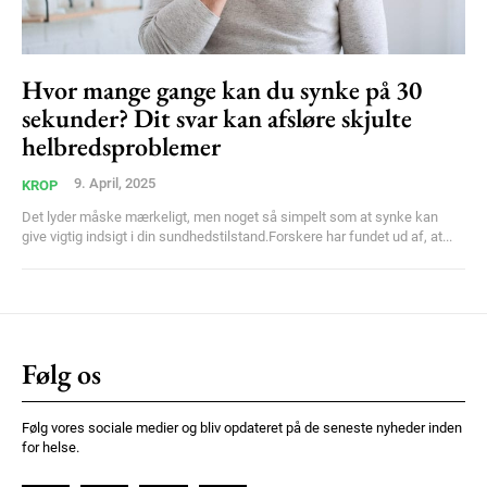
Praesent euismod ac
Ut mollis pellentesque tortor
Nullam eu erat condimentum
Hvor mange gange kan du synke på 30
Donec quis est ac felis
sekunder? Dit svar kan afsløre skjulte
Orci varius natoque dolor
helbredsproblemer
9. April, 2025
KROP
Det lyder måske mærkeligt, men noget så simpelt som at synke kan
give vigtig indsigt i din sundhedstilstand.Forskere har fundet ud af, at...
Member full access
Følg os
100
DKK
/ year
Følg vores sociale medier og bliv opdateret på de seneste nyheder inden
for helse.
Etiam est nibh, lobortis sit