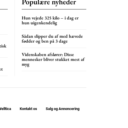
Populære nyheder
NG
MONTHLY PRICING
Hun vejede 325 kilo – i dag er
hun uigenkendelig
Sådan slipper du af med hævede
fødder og ben på 3 dage
tisk
Videnskaben afslører: Disse
mennesker bliver stukket mest af
myg
et
elltica
Kontakt os
Salg og Annoncering