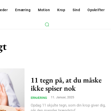
eder
Ernæring
Motion
Krop
Sind
Opskrifter
gt
11 tegn på, at du måske
ikke spiser nok
Subscription Plans
11. Januar, 2025
ERNÆRING
Opdag 11 skjulte tegn, som din krop giver dig,
når den mangler brændstof.