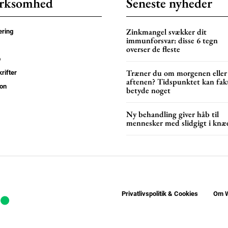
rksomhed
Seneste nyheder
YEARLY PRICI
Zinkmangel svækker dit
ring
immunforsvar: disse 6 tegn
overser de fleste
p
Træner du om morgenen eller
rifter
aftenen? Tidspunktet kan fak
on
betyde noget
Ny behandling giver håb til
mennesker med slidgigt i knæ
Privatlivspolitik & Cookies
Om W