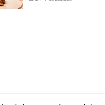
Member full ac
100
DK
Etiam est nibh, loborti
Praesent euismod ac
Ut mollis pellentesque
Nullam eu erat condi
Donec quis est ac feli
Orci varius natoque do