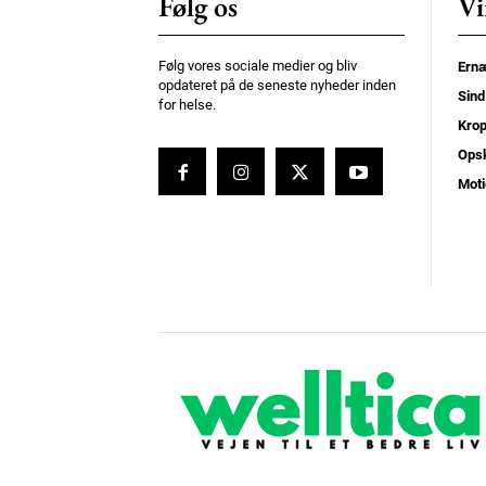
Følg os
Vi
Følg vores sociale medier og bliv
Ernæ
opdateret på de seneste nyheder inden
Sind
for helse.
Kro
Opsk
Moti