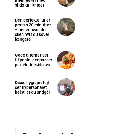
mennesker med
slidgigt i knæet
Den perfekte lur er
præcis 20 minutter
– her er hvad der
cess
sker, hvis du sover
længere
K
Gode alternativer
/ year
til pasta, der passer
perfekt til kødsovs
s sit
Disse hygiejnefejl
ser flypersonalet
helst, at du undgår
 tortor
mentum
s
lor