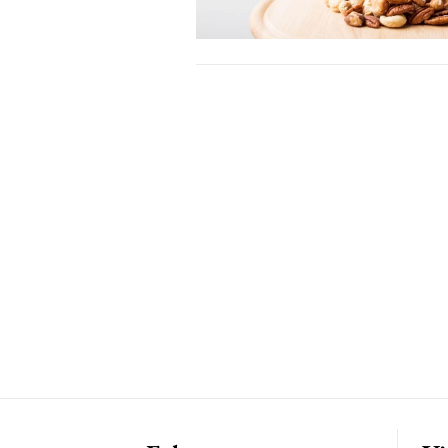
Free limited access
Gratis
/ forever
Etiam est nibh, lobortis sit
Praesent euismod ac
Ut mollis pellentesque tortor
Nullam eu erat condimentum
Donec quis est ac felis
Orci varius natoque dolor